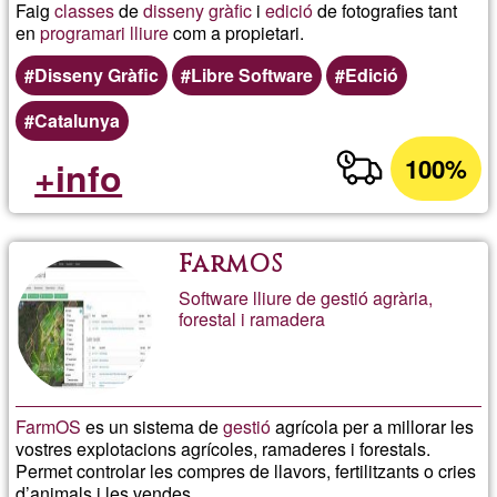
Faig
classes
de
disseny gràfic
i
edició
de fotografies tant
en
programari lliure
com a propietari.
Disseny Gràfic
Libre Software
Edició
Catalunya
100%
+info
FarmOS
Software lliure de gestió agrària,
forestal i ramadera
FarmOS
es un sistema de
gestió
agrícola per a millorar les
vostres explotacions agrícoles, ramaderes i forestals.
Permet controlar les compres de llavors, fertilitzants o cries
d’animals i les vendes.