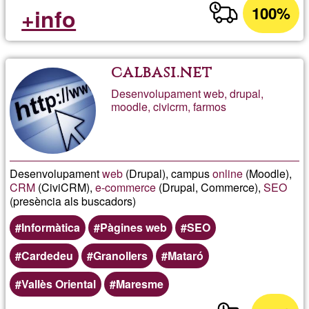
100%
+info
calbasi.net
Desenvolupament web, drupal,
moodle, civicrm, farmos
Desenvolupament
web
(Drupal), campus
online
(Moodle),
CRM
(CiviCRM),
e-commerce
(Drupal, Commerce),
SEO
(presència als buscadors)
Informàtica
Pàgines web
SEO
Cardedeu
Granollers
Mataró
Vallès Oriental
Maresme