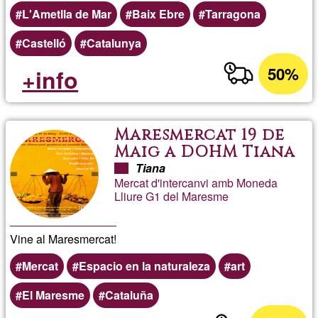
L'Ametlla de Mar
Baix Ebre
Tarragona
Castelló
Catalunya
50%
+info
Maresmercat 19 de
Maig a DOHM Tiana
Tiana
Mercat d'intercanvi amb Moneda
Lliure G1 del Maresme
Vine al Maresmercat!
Mercat
Espacio en la naturaleza
art
El Maresme
Cataluña