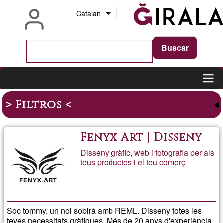
Vés
Catalan
Llista les accions addicionals
al
contingut
Main
> Filtros <
navigation
Fenyx Art | Disseny
Disseny gràfic, web i fotografia per als
teus productes i el teu comerç
Soc tommy, un noi sobirà amb REML. Disseny totes les
teves necessitats gràfiques. Més de 20 anys d'experiència.