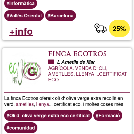
Informàtica
Vallès Oriental
Barcelona
25%
+info
FINCA ECOTROS
L Ametlla de Mar
AGRÍCOLA. VENDA D' OLI,
AMETLLES, LLENYA ...CERTIFICAT
ECO
La finca Ecotros ofereix oli d' oliva verge extra recollit en
verd,
ametlles
,
llenya
... certificat eco. i moltes coses mès
Oli d' oliva verge extra eco certificat
Formació
comunidad