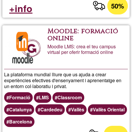
50%
+info
Moodle: formació
online
Moodle LMS: crea el teu campus
virtual per oferir formació online
La plataforma mundial lliure que us ajuda a crear
experiències efectives d'ensenyament i aprenentatge en
un entorn col·laboratiu i privat.
Formació
LMS
Classroom
Catalunya
Cardedeu
Vallès
Vallès Oriental
Barcelona