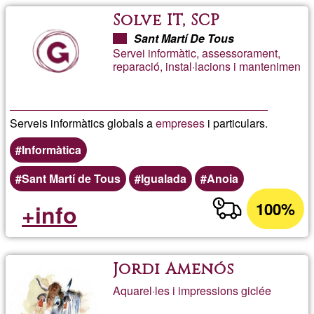
Solve IT, SCP
Sant Martí De Tous
Servei informàtic, assessorament,
reparació, instal·lacions i mantenimen
Serveis informàtics globals a
empreses
i particulars.
Informàtica
Sant Martí de Tous
Igualada
Anoia
100%
+info
Jordi Amenós
Aquarel·les i impressions giclée