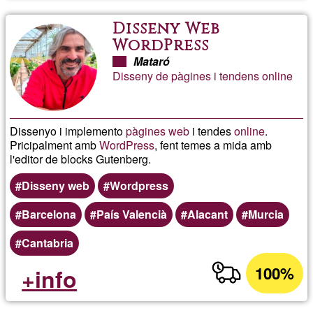
Disseny Web
WordPress
Mataró
Disseny de pàgines i tendens online
Dissenyo i implemento
pàgines web
i tendes
online
.
Pricipalment amb
WordPress
, fent temes a mida amb
l'editor de blocks Gutenberg.
Disseny web
Wordpress
Barcelona
País Valencià
Alacant
Murcia
Cantabria
100%
+info