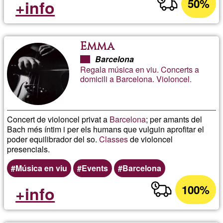
50%
+info
Emma
Barcelona
Regala música en viu. Concerts a
domicili a Barcelona. Violoncel.
Concert de violoncel privat a
Barcelona
; per amants del
Bach més íntim i per els humans que vulguin aprofitar el
poder equilibrador del so.
Classes
de violoncel
presencials.
Música en viu
Events
Barcelona
100%
+info