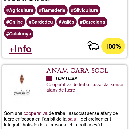
Agricultura
Ramaderia
Silvicultura
Online
Cardedeu
Vallès
Barcelona
Catalunya
100%
+info
ANAM CARA SCCL
TORTOSA
Cooperativa de treball associat sense
afany de lucre
Som una
cooperativa
de treball associat sense afany de
lucre enfocada en l’àmbit de la
salut
i del creixement
integral i holístic de la persona, el treball artesà i