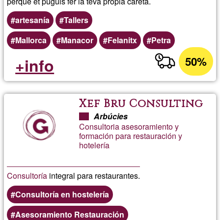
perquè et puguis fer la teva pròpia careta.
artesanía
Tallers
Mallorca
Manacor
Felanitx
Petra
50%
+info
Xef Bru Consulting
Arbúcies
Consultoria asesoramiento y
formación para restauración y
hotelería
Consultoría
integral para restaurantes.
Consultoría en hostelería
Asesoramiento Restauración