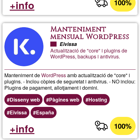
100%
+info
Manteniment
mensual WordPress
Eivissa
Actualització de "core" i plugins de
WordPress, backups i antivirus.
Manteniment de
WordPress
amb actualització de "core" i
plugins. - Inclou còpies de seguretat i antivirus. - NO inclou:
Plugins de pagament, allotjament i domini.
Disseny web
Pàgines web
Hosting
Eivissa
España
100%
+info