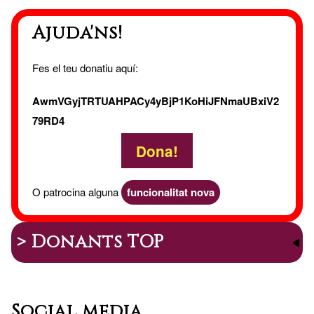
Ajuda'ns!
Fes el teu donatiu aquí:
AwmVGyjTRTUAHPACy4yBjP1KoHiJFNmaUBxiV2
79RD4
Dona!
O patrocina alguna
funcionalitat nova
> Donants TOP
Social media