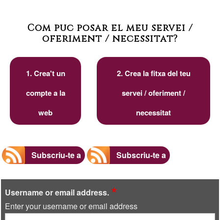
actual
següent
pàgina
Com puc posar el meu servei /
oferiment / necessitat?
1. Crea't un
2. Crea la fitxa del teu
compte a la
servei / oferiment /
web
necessitat
Subscriu-te a
Subscriu-te a
Username or email address.
Enter your username or email address