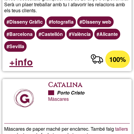
Serà un plaer treballar amb tu i afavorir les relacions amb
els teus clients.
Disseny Gràfic
fotografia
Disseny web
Barcelona
Castellón
València
Alicante
Sevilla
100%
+info
Catalina
Porto Cristo
Màscares
Màscares de paper maché per encàrrec. També faig
tallers