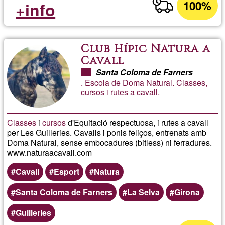
100%
+info
Club Hípic Natura a
Cavall
Santa Coloma de Farners
. Escola de Doma Natural. Classes,
cursos i rutes a cavall.
Classes
i
cursos
d'Equitació respectuosa, i rutes a cavall
per Les Guilleries. Cavalls i ponis feliços, entrenats amb
Doma Natural, sense embocadures (bitless) ni ferradures.
www.naturaacavall.com
Cavall
Esport
Natura
Santa Coloma de Farners
La Selva
Girona
Guilleries