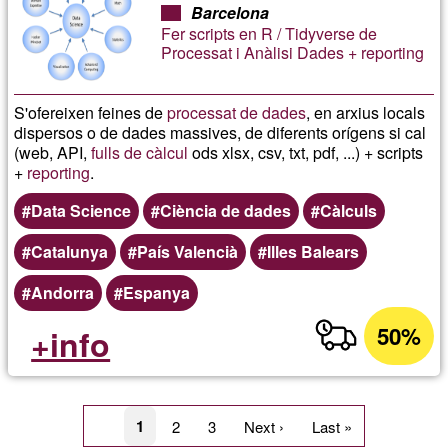
Barcelona
Fer scripts en R / Tidyverse de
Processat i Anàlisi Dades + reporting
S'ofereixen feines de
processat de dades
, en arxius locals
dispersos o de dades massives, de diferents orígens si cal
(web, API,
fulls de càlcul
ods xlsx, csv, txt, pdf, ...) + scripts
+
reporting
.
Data Science
Ciència de dades
Càlculs
Catalunya
País Valencià
Illes Balears
Andorra
Espanya
50%
+info
Paginació
Pàgina
1
Page
2
Page
3
Pàgina
Next ›
Última
Last »