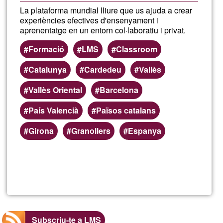
La plataforma mundial lliure que us ajuda a crear
experiències efectives d'ensenyament i
aprenentatge en un entorn col·laboratiu i privat.
Formació
LMS
Classroom
Catalunya
Cardedeu
Vallès
Vallès Oriental
Barcelona
País Valencià
Països catalans
Girona
Granollers
Espanya
Llegeix més
sob
Moo
for
Subscriu-te a LMS