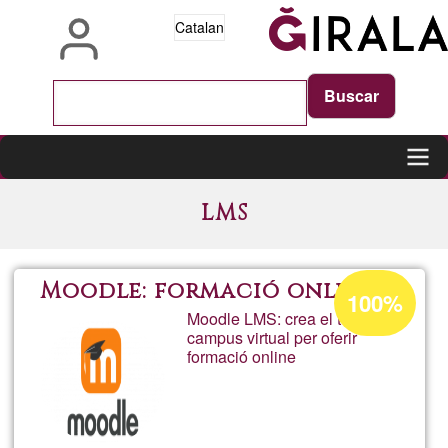
Vés
Catalan
al
contingut
Main
LMS
navigation
Percentatge
Moodle: formació online
100%
d'acceptació
Moodle LMS: crea el teu
campus virtual per oferir
de
formació online
G1