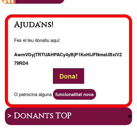
onli
Ajuda'ns!
Fes el teu donatiu aquí:
AwmVGyjTRTUAHPACy4yBjP1KoHiJFNmaUBxiV2
79RD4
Dona!
O patrocina alguna
funcionalitat nova
> Donants TOP