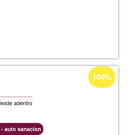
z
Percentatge
100%
d'acceptació
de
G1
desde adentro
n - auto sanacion