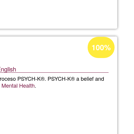
ias
Percentatge
100%
es
d'acceptació
de
ntes,traumas,bloqueos,
nglish
G1
, proceso PSYCH-K®. PSYCH-K® a belief and
ones
,
Mental Health
.
ron
das,