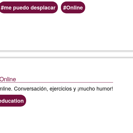
me puedo desplacar
Online
Llegeix més
sobre
Rachell
Online
nline. Conversación, ejercicios y ¡mucho humor!
education
Llegeix més
sobre