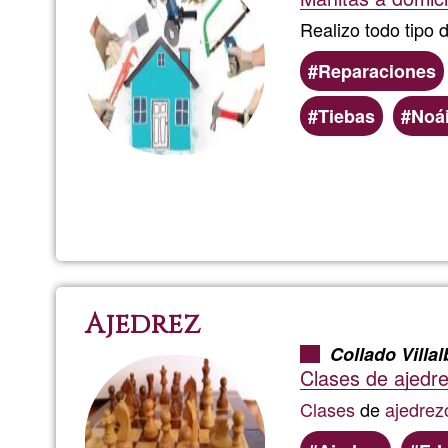
Realizo todo tipo
Reparaciones
Tiebas
Noá
Ajedrez
Collado Villal
Clases de ajedr
Clases
de
ajedrez