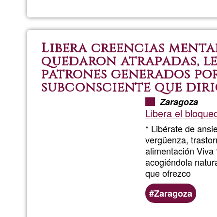
Libera creencias menta
quedaron atrapadas, le
patrones generados por
subconsciente que dirig
Zaragoza
Libera el bloque
* Libérate de ansi
vergüenza, trasto
alimentación Viva 
acogiéndola natura
que ofrezco
Zaragoza