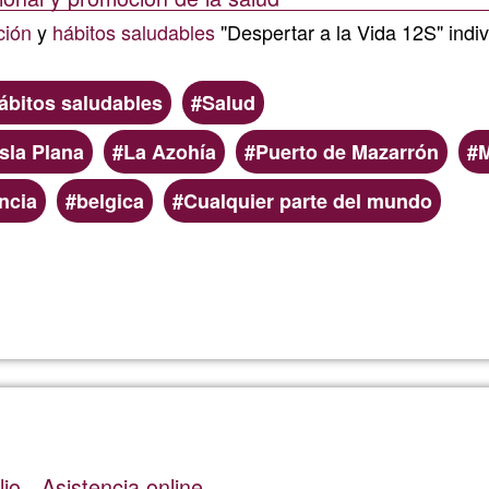
ción
y
hábitos saludables
"Despertar a la Vida 12S" indiv
ábitos saludables
Salud
Isla Plana
La Azohía
Puerto de Mazarrón
M
ncia
belgica
Cualquier parte del mundo
Llegeix més
sobre
FRASN
io - Asistencia online