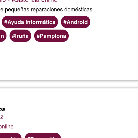
 de pequeñas reparaciones domésticas
Ayuda informática
Android
in
Iruña
Pamplona
Llegeix més
sobre
Manu
manita
ba
ez
online