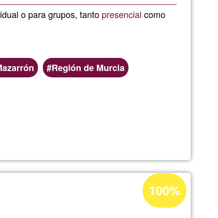
G1
idual o para grupos, tanto
presencial
como
azarrón
Región de Murcia
UTRICION
Percentatge
100%
d'acceptació
de