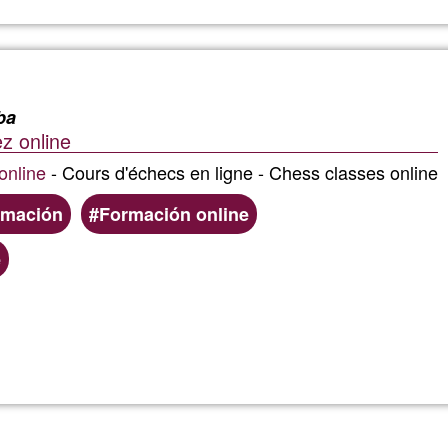
Bruce
lealtad
Sanche
manda
PSYCH
ba
familia
z online
K®
distor
online
- Cours d'échecs en ligne - Chess classes online
rmación
Formación online
patron
e
genera
por
Llegeix més
sobre
cualqu
Santi
causa.
ajedre