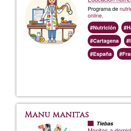
Programa de
nutri
online
.
Nutrición
H
Cartagena
España
Fra
Manu manitas
Tiebas
Manitas a domicil