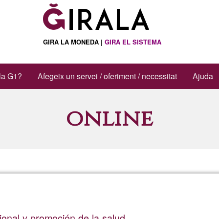
GIRA LA MONEDA |
GIRA EL SISTEMA
la G1?
Afegeix un servei / oferiment / necessitat
Ajuda
online
ional y promoción de la salud