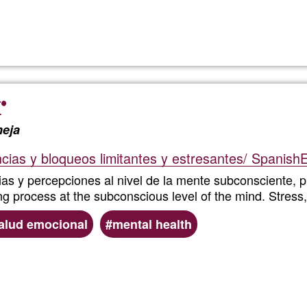
Llegeix més
sobre
Libera
creenc
®
mental
eja
limita
ias y bloqueos limitantes y estresantes/ SpanishE
as y percepciones al nivel de la mente subconsciente
emoci
g process at the subconscious level of the mind. Stress
que
alud emocional
mental health
queda
Llegeix més
sobre
atrapa