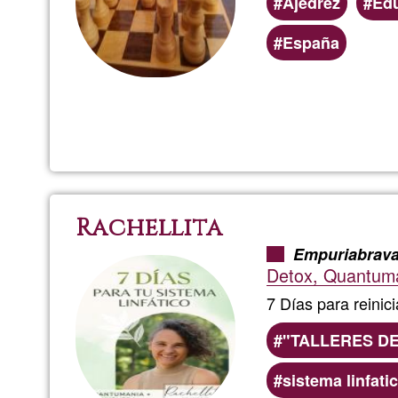
Ajedrez
Ed
España
Rachellita
Empuriabrav
Detox, Quantuma
7 Días para reinic
"TALLERES D
sistema linfati