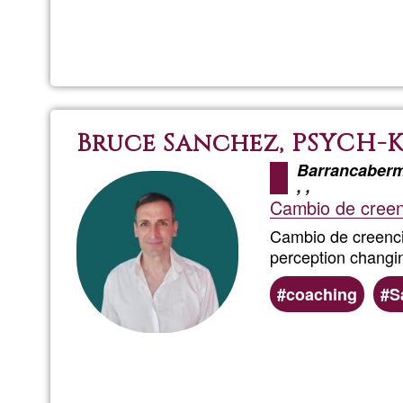
Bruce Sanchez, PSYCH-K
Barrancaberm
,
,
Cambio de creenc
Cambio de creenci
perception changin
coaching
S