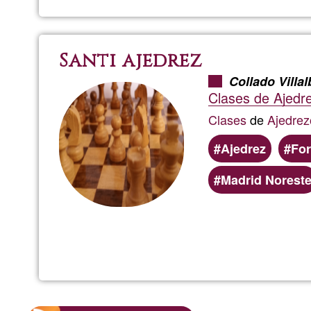
Santi ajedrez
Collado Villal
Clases de Ajedre
Clases
de
Ajedrez
Ajedrez
Fo
Madrid Norest