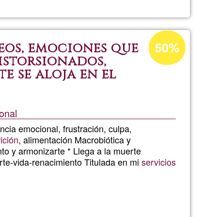
h4Fun
Percentatge
50%
eos, emociones que
d'acceptació
istorsionados,
de
 se aloja en el
G1
onal
ncia emocional, frustración, culpa,
rición
, alimentación Macrobiótica y
to y armonizarte * Llega a la muerte
erte-vida-renacimiento Titulada en mi
servicios