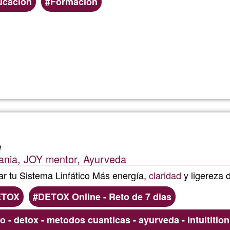
ucación
Formación
Llegeix més
sobre
Ajedre
a
nia, JOY mentor, Ayurveda
iar tu Sistema Linfático Más energía,
claridad
y ligereza 
ETOX
DETOX Online - Reto de 7 dias
co - detox - metodos cuanticas - ayurveda - intuititio