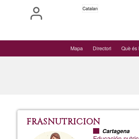
Vés
Catalan
al
contingut
Main
Mapa
Directori
Què és 
navigation
FRASNUTRICION
Cartagena
Educación nutric