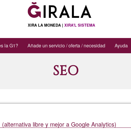
XIRA LA MONEDA |
XIRA'L SISTEMA
s la G1?
Añade un servicio / oferta / necesidad
Ayuda
SEO
lternativa libre y mejor a Google Analytics)