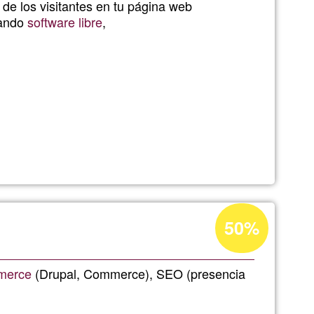
e los visitantes en tu página web
de
ando
software libre
,
G1
as
Porcentaje
50%
de
aceptación
merce
(Drupal, Commerce), SEO (presencia
de
G1