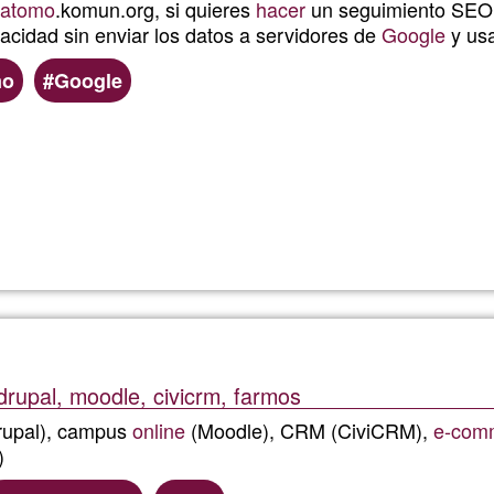
atomo
.komun.org, si quieres
hacer
un seguimiento SEO d
acidad sin enviar los datos a servidores de
Google
y us
mo
Google
Lee más
sobre
Estadístic
en
tu
drupal, moodle, civicrm, farmos
web
upal), campus
online
(Moodle), CRM (CiviCRM),
e-com
)