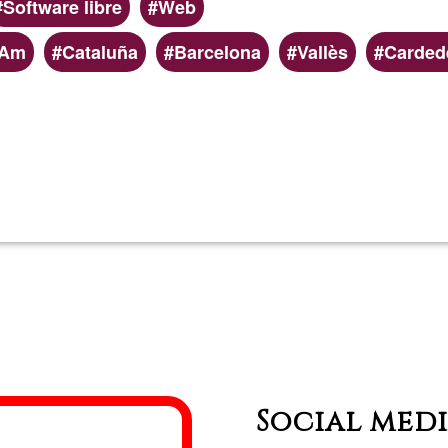
Software libre
Web
tAm
Cataluña
Barcelona
Vallès
Carded
Lee más
sobre
calbasi.ne
Social med