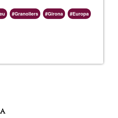
eu
Granollers
Girona
Europa
t
ia