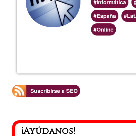
Informática
España
La
Online
Suscribirse a SEO
¡Ayúdanos!