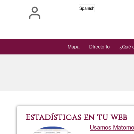
Pasar
Spanish
al
contenido
principal
Main
Mapa
Directorio
¿Qué e
navigation
Estadísticas en tu web
Usamos Matomo (a