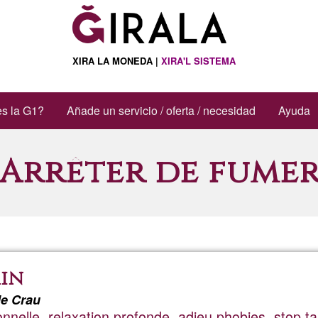
XIRA LA MONEDA |
XIRA'L SISTEMA
s la G1?
Añade un servicio / oferta / necesidad
Ayuda
Arrêter de fume
ain
de Crau
onnelle, relaxation profonde, adieu phobies, stop t