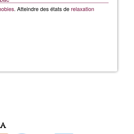
Ğ1
hobies
. Atteindre des états de
relaxation
in
ia