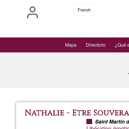
Skip
French
to
main
content
Main
Mapa
Directorio
¿Qué e
navigation
Nathalie - Être Souver
Saint Martin 
Libération émoti