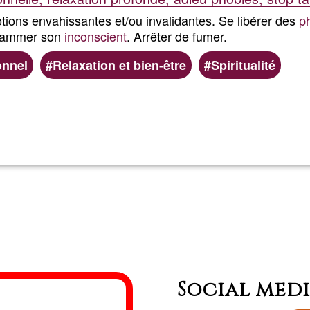
tions envahissantes et/ou invalidantes. Se libérer des
p
rammer son
inconscient
. Arrêter de fumer.
nnel
Relaxation et bien-être
Spiritualité
Read more
about
Nathalie
-
Être
Souvera
Social med