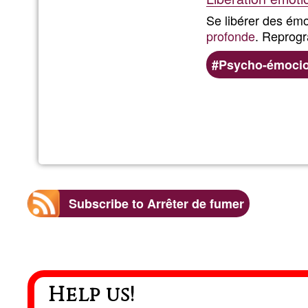
Se libérer des émo
profonde
. Reprog
Psycho-émocio
Subscribe to Arrêter de fumer
Help us!