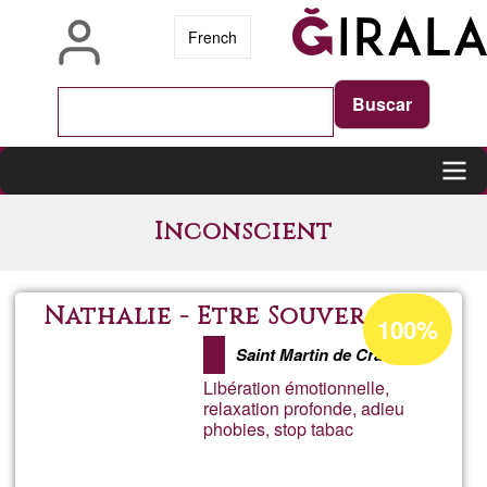
Skip
French
to
main
content
Main
Inconscient
navigation
Acceptance
Nathalie - Être Souverain
100%
percentage
Saint Martin de Crau
of
Libération émotionnelle,
Ğ1
relaxation profonde, adieu
phobies, stop tabac