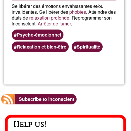
Se libérer des émotions envahissantes et/ou
invalidantes. Se libérer des
phobies
. Atteindre des
états de
relaxation profonde
. Reprogrammer son
inconscient.
Arrêter de fumer
.
Psycho-émocionnel
Relaxation et bien-être
Spiritualité
Read more
about
Natha
-
Subscribe to Inconscient
Être
Help us!
Souve