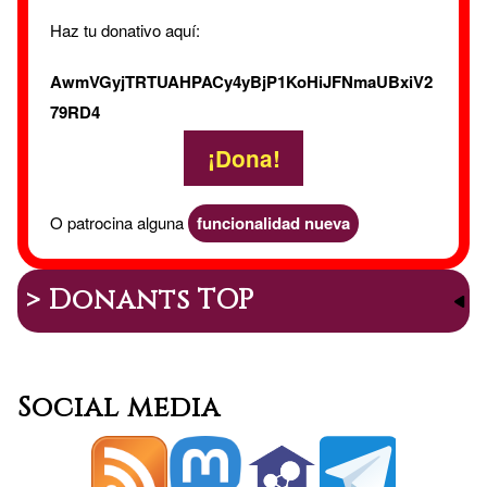
Haz tu donativo aquí:
AwmVGyjTRTUAHPACy4yBjP1KoHiJFNmaUBxiV2
79RD4
¡Dona!
O patrocina alguna
funcionalidad nueva
> Donants TOP
Social media