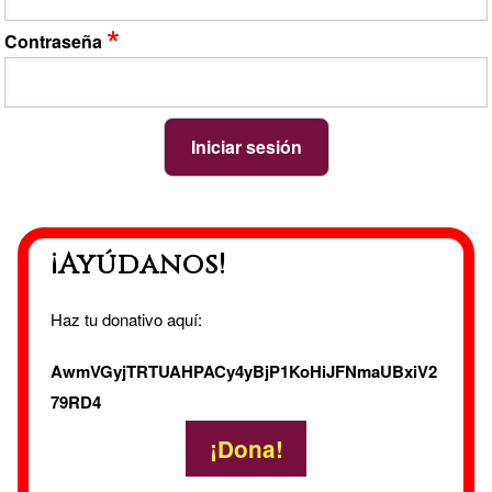
Contraseña
¡Ayúdanos!
Haz tu donativo aquí:
AwmVGyjTRTUAHPACy4yBjP1KoHiJFNmaUBxiV2
79RD4
¡Dona!