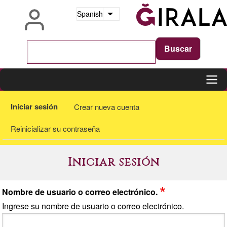
Pasar
Spanish
Lista adicional de acciones
al
contenido
principal
Main
Solapas
Iniciar sesión
Crear nueva cuenta
navigation
principales
Reinicializar su contraseña
Iniciar sesión
Nombre de usuario o correo electrónico.
Ingrese su nombre de usuario o correo electrónico.