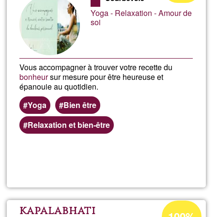
AcroYo
aceptación
Yoga - Relaxation - Amour de
de
soi
G1
Vous accompagner à trouver votre recette du
bonheur
sur mesure pour être heureuse et
épanouie au quotidien.
Yoga
Bien être
Relaxation et bien-être
Lee más
sobre
Love
Your
Porcentaje
kapalabhati
100%