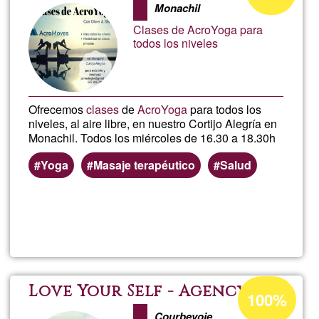
Monachil
aceptación
Clases de AcroYoga para
de
todos los niveles
G1
Ofrecemos
clases
de
AcroYoga
para todos los
niveles, al aire libre, en nuestro Cortijo Alegría en
Monachil. Todos los miércoles de 16.30 a 18.30h
Yoga
Masaje terapéutico
Salud
Lee más
sobre
Clases
de
Porcentaje
Love Your Self - Agency
100%
de
Courbevoie