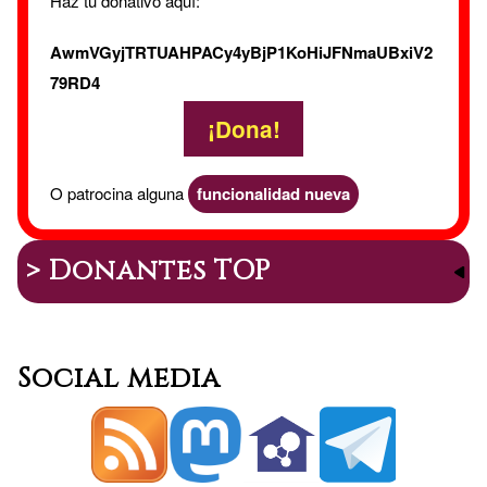
Haz tu donativo aquí:
AwmVGyjTRTUAHPACy4yBjP1KoHiJFNmaUBxiV2
79RD4
¡Dona!
O patrocina alguna
funcionalidad nueva
> Donantes TOP
Social media