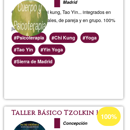
Madrid
Gestalt, Yoga, Chi kung, Tao Yin... integrados en
sesiones individuales, de pareja y en grupo. 100%
junas
Psicoterapia
Chi Kung
Yoga
Tao Yin
Yin Yoga
Áreas
Sierra de Madrid
de
servicio
Lee más
sobre
(geográficas)
preferentes
Terapia
Gestalt
Porcentaje
Taller Básico Tzolkin 13:20
100%
de
y
Concepción
aceptación