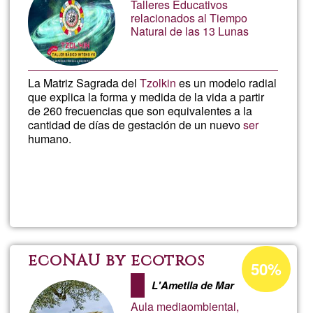
Talleres Educativos
de
Corpora
relacionados al Tiempo
Natural de las 13 Lunas
G1
en
La Matriz Sagrada del
Tzolkin
es un modelo radial
la
que explica la forma y medida de la vida a partir
de 260 frecuencias que son equivalentes a la
Sierra
cantidad de días de gestación de un nuevo
ser
humano.
de
Lee más
sobre
Madrid
Taller
Básico
Porcentaje
ecoNAU by ecotros
50%
de
Tzolkin
L'Ametlla de Mar
aceptación
Aula mediaombiental,