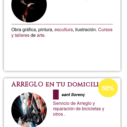
de
G1
Obra gráfica, pintura,
escultura
, ilustración.
Cursos
y talleres
de
arte
.
Lee más
sobre
MTG
Arte
Porcentaje
ARREGLO en tu domicilio .
50%
de
sant llorenç
aceptación
Servicio de Arreglo y
de
reparación de bicicletas y
otros .
G1