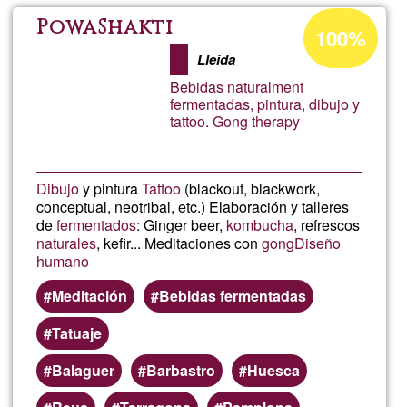
Porcentaje
PowaShakti
100%
de
Lleida
aceptación
Bebidas naturalment
de
fermentadas, pintura, dibujo y
tattoo. Gong therapy
G1
Dibujo
y pintura
Tattoo
(blackout, blackwork,
conceptual, neotribal, etc.) Elaboración y talleres
de
fermentados
: Ginger beer,
kombucha
, refrescos
naturales
, kefir... Meditaciones con
gong
Diseño
humano
Meditación
Bebidas fermentadas
Tatuaje
Balaguer
Barbastro
Huesca