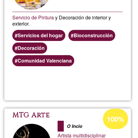
Servicio de Pintura
y Decoración de interior y
exterior.
Servicios del hogar
Bioconstrucción
Decoración
Comunidad Valenciana
Lee más
sobre
Servici
de
Porcentaje
MTG Arte
100%
de
Pintura
O Incio
aceptación
Artista multidisciplinar