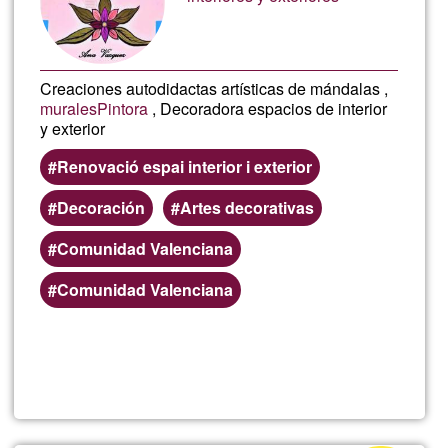
Creaciones autodidactas artísticas de mándalas ,
murales
Pintora
, Decoradora espacios de interior
y exterior
Renovació espai interior i exterior
Decoración
Artes decorativas
Comunidad Valenciana
Comunidad Valenciana
Lee más
sobre
Pintora