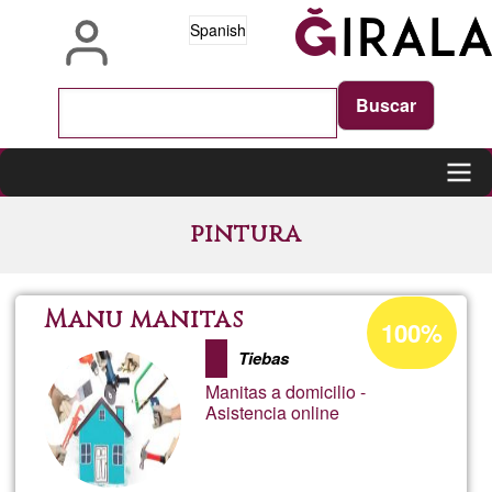
Pasar
Spanish
al
contenido
principal
Main
pintura
navigation
Porcentaje
Manu manitas
100%
de
Tiebas
aceptación
Manitas a domicilio -
de
Asistencia online
G1