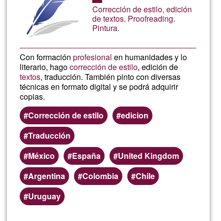
de
Corrección de estilo, edición
domicil
de textos. Proofreading.
G1
Pintura.
.
Con formación
profesional
en humanidades y lo
literario, hago
corrección de estilo
, edición de
textos
, traducción. También pinto con diversas
técnicas en formato digital y se podrá adquirir
copias.
Corrección de estilo
edicion
Traducción
México
España
United Kingdom
Argentina
Colombia
Chile
Uruguay