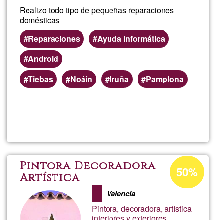
Realizo todo tipo de pequeñas reparaciones
domésticas
Reparaciones
Ayuda informática
Android
Tiebas
Noáin
Iruña
Pamplona
Lee más
sobre
Manu
manitas
Porcentaje
Pintora Decoradora
50%
de
Artística
aceptación
Valencia
de
Pintora, decoradora, artística
G1
interiores y exteriores