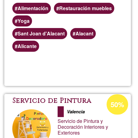
Alimentación
Restauración muebles
Yoga
Sant Joan d'Alacant
Alacant
Alicante
Lee más
sobre
Marga
Porcentaje
Servicio de Pintura
50%
de
Valencia
aceptación
Servicio de Pintura y
de
Decoración Interiores y
Exteriores
G1