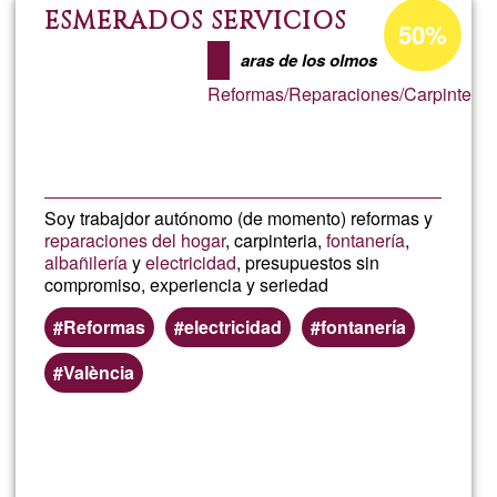
Decora
Porcentaje
ESMERADOS SERVICIOS
50%
de
Artístic
aras de los olmos
aceptación
Reformas/Reparaciones/Carpinteria/A
de
G1
Soy trabajdor autónomo (de momento) reformas y
reparaciones del hogar
, carpinteria,
fontanería
,
albañilería
y
electricidad
, presupuestos sin
compromiso, experiencia y seriedad
Reformas
electricidad
fontanería
València
Lee más
sobre