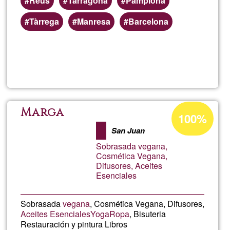
Reus
Tarragona
Pamplona
Tàrrega
Manresa
Barcelona
Lee más
sobre
PowaSh
Porcentaje
Marga
100%
de
San Juan
aceptación
Sobrasada vegana,
de
Cosmética Vegana,
Difusores, Aceites
G1
Esenciales
Sobrasada
vegana
, Cosmética Vegana, Difusores,
Aceites Esenciales
Yoga
Ropa
, Bisuteria
Restauración y pintura Libros