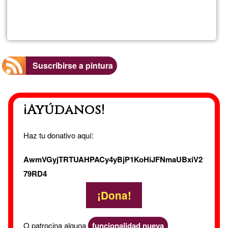
Lee más
sobre
Manuel
Monroy
Suscribirse a pintura
Correa
¡Ayúdanos!
Haz tu donativo aquí:
AwmVGyjTRTUAHPACy4yBjP1KoHiJFNmaUBxiV2
79RD4
¡Dona!
O patrocina alguna
funcionalidad nueva