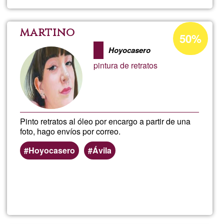
ESMER
SERVIC
Porcentaje
martino
50%
de
Hoyocasero
aceptación
pintura de retratos
de
G1
Pinto retratos al óleo por encargo a partir de una
foto, hago envíos por correo.
Hoyocasero
Ávila
Lee más
sobre
martino