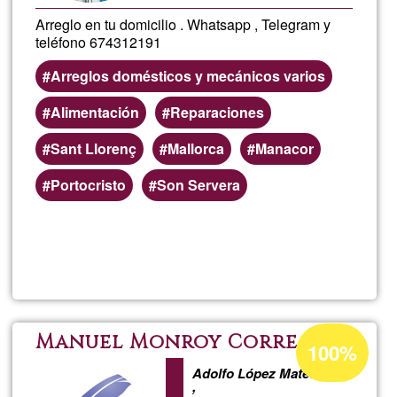
Arreglo en tu domicilio . Whatsapp , Telegram y
teléfono 674312191
Arreglos domésticos y mecánicos varios
Alimentación
Reparaciones
Sant Llorenç
Mallorca
Manacor
Portocristo
Son Servera
Lee más
sobre
ARREG
en
Porcentaje
Manuel Monroy Correa
100%
de
tu
Adolfo López Mateos
aceptación
,