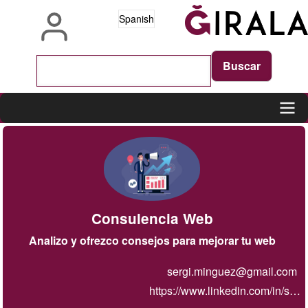
Pasar
Spanish
al
contenido
principal
Main
navigation
Consulencia Web
Analizo y ofrezco consejos para mejorar tu web
sergi.minguez@gmail.com
https://www.linkedin.com/in/s…