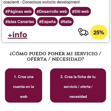
coscienti - Conscious
website
development
Páginas web
Desarrollo web
Siti web
Islas Canarias
España
Italia
25%
+info
¿Cómo puedo poner mi servicio /
oferta / necesidad?
1. Crea una
2. Crea la ficha de tu
cuenta en la
servicio / oferta /
web
necesidad