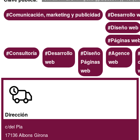
Ámbito
Categoria
Comunicación, marketing y publicidad
Desarrollo 
Diseño web
Páginas we
Palabras
Consultoría
Desarrollo
Diseño
Agence
clave
web
Páginas
web
web
A
domicilio
/
online
Dirección
c/del Pla
17136
Albons
Girona