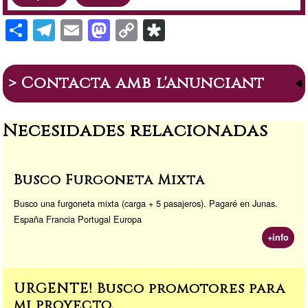
S
T
E
M
C
Di
h
el
m
a
o
a
ar
e
ail
st
p
s
> Contacta amb l'anunciant
e
gr
o
y
p
a
d
Li
or
Necesidades relacionadas
m
o
n
a
n
k
Busco Furgoneta Mixta
Busco una furgoneta mixta (carga + 5 pasajeros). Pagaré en Junas.
España Francia Portugal Europa
+info
URGENTE! Busco promotores para
mi proyecto.