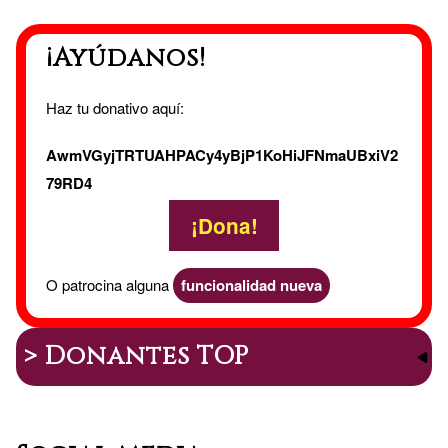
¡Ayúdanos!
Haz tu donativo aquí:
AwmVGyjTRTUAHPACy4yBjP1KoHiJFNmaUBxiV2
79RD4
¡Dona!
O patrocina alguna
funcionalidad nueva
> Donantes TOP