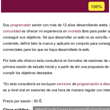
Porcentaje
100%
de
aceptación
de
Soy
programador
senior con más de 12 años desarrollando webs. M
G1
comunidad
es ofrecer mi experiencia en
moneda
libre para poder 
conseguir sus objetivos. Sé que desarrollar un web no es sencillo, e
contenido, definir bien la marca y aplicarlo en conjunto para conseg
comerciales para los que se haya desarrollado la web.
Por todo ello ofrezco esta consultoría en formatos de sesiones de 
primera sesión de estudio inicial y a partir de ahí una propuesta d
cumplir los objetivos deseados.
*En esta consultoría se excluyen
servicios
de
programación
o
dis
es a nivel oral en sesiones de una hora de manera regular con inter
Precio por sesión : 50 Ğ
Clave pública
5WHd5RTmQ9QYxmHgQUznggiq5p2BDJtYyyY5DvjGK