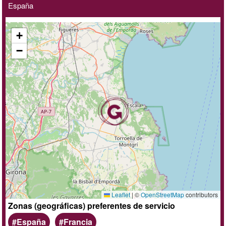
España
+
−
Leaflet
|
©
OpenStreetMap
contributors
Zonas (geográficas) preferentes de servicio
España
Francia