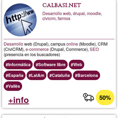
calbasi.net
Desarrollo web, drupal, moodle,
civicrm, farmos
Desarrollo
web (Drupal), campus
online
(Moodle), CRM
(CiviCRM),
e-commerce
(Drupal, Commerce),
SEO
(presencia en los buscadores)
Informática
Software libre
Web
España
LatAm
Cataluña
Barcelona
Vallès
50%
+info