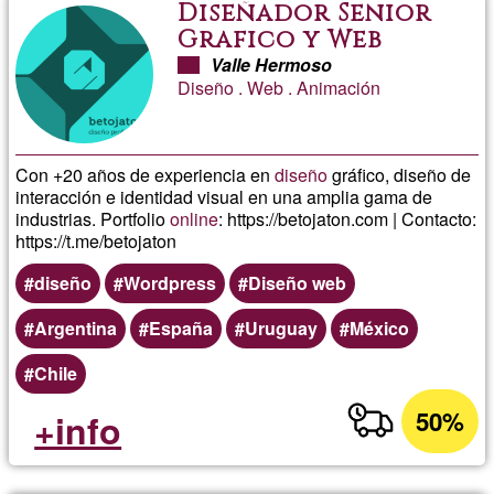
Diseñador Senior
Grafico y Web
Valle Hermoso
Diseño . Web . Animación
Con +20 años de experiencia en
diseño
gráfico, diseño de
interacción e identidad visual en una amplia gama de
industrias. Portfolio
online
: https://betojaton.com | Contacto:
https://t.me/betojaton
diseño
Wordpress
Diseño web
Argentina
España
Uruguay
México
Chile
50%
+info