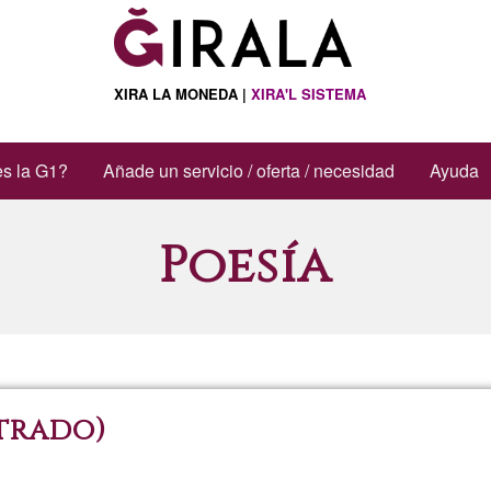
XIRA LA MONEDA |
XIRA'L SISTEMA
s la G1?
Añade un servicio / oferta / necesidad
Ayuda
Poesía
strado)