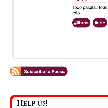
Todo palpita. Todo
roto
libros
arte
Subscribe to Poesía
Help us!