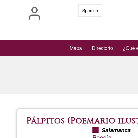
Skip
Spanish
to
main
content
Main
Mapa
Directorio
¿Qué e
navigation
Pálpitos (Poemario ilu
Salamanca
Poesía