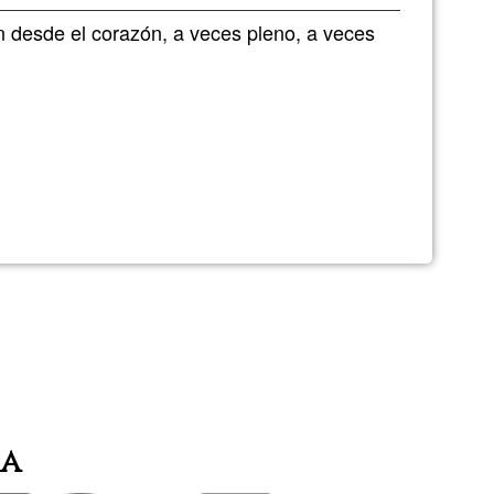
Ğ1
en desde el corazón, a veces pleno, a veces
io
o)
ia