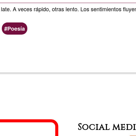
 late. A veces rápido, otras lento. Los sentimientos fluy
Poesía
Read more
about
Pálpitos
(Poemar
ilustrad
Social med