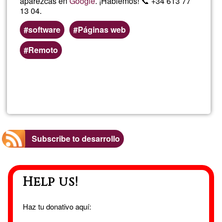
aparezcas en
Google
. ¡Hablemos! 📞 +34 613 77
13 04.
software
Páginas web
Remoto
Read more
about
Desar
de
Subscribe to desarrollo
aplic
Help us!
y
pági
Haz tu donativo aquí: