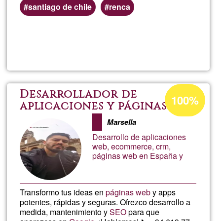
Preferred
santiago de chile
renca
(geographic)
service
Read more
about
areas
Desar
Back
Acceptance
Desarrollador de
100%
percentage
aplicaciones y páginas web
of
Marsella
Ğ1
Desarrollo de aplicaciones
web, ecommerce, crm,
páginas web en España y
​Transformo tus ideas en
páginas web
y apps
potentes, rápidas y seguras. Ofrezco desarrollo a
medida, mantenimiento y
SEO
para que