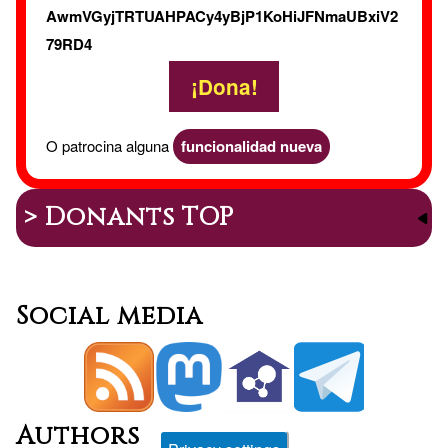
web
AwmVGyjTRTUAHPACy4yBjP1KoHiJFNmaUBxiV2
79RD4
¡Dona!
O patrocina alguna
funcionalidad nueva
> Donants TOP
Social media
Authors