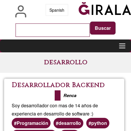
Skip
Spanish
to
main
content
Main
desarrollo
navigation
Desarrollador Backend
Renca
Soy desarrollador con mas de 14 años de
experiencia en desarrollo de software :)
Programación
desarrollo
python