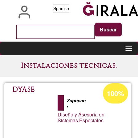
Pasar
Spanish
al
contenido
principal
Main
Instalaciones tecnicas.
navigation
Porcentaje
DYASE
100%
de
Zapopan
aceptación
,
de
Diseño y Asesoría en
Sistemas Especiales
G1