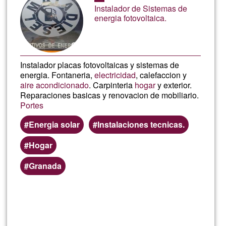
de
Instalador de Sistemas de
G1
energia fotovoltaica.
Instalador placas fotovoltaicas y sistemas de
energia. Fontaneria,
electricidad
, calefaccion y
aire acondicionado
. Carpinteria
hogar
y exterior.
Reparaciones basicas y renovacion de mobiliario.
Portes
Energia solar
Instalaciones tecnicas.
Hogar
Granada
Lee más
sobre