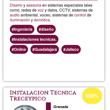
Diseño
y
asesoria
en sistemas especiales tales
como, redes de
voz
y datos, CCTV, sistemas de
audio
ambiental, voceo, sistemas de
control
de
iluminación
y
domótica
.
Ingeniería
diseño
Instalaciones tecnicas.
Online
Guadalajara
Jalisco
Lee más
sobre
DYASE
Porcentaje
Instalacion Tecnica
100%
de
Treceypico
aceptación
Granada