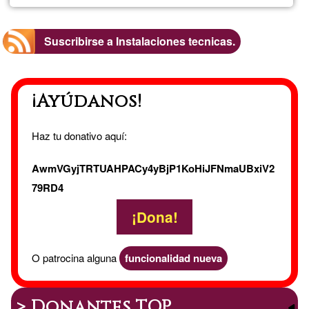
Instalac
Tecnica
Suscribirse a Instalaciones tecnicas.
Treceyp
¡Ayúdanos!
Haz tu donativo aquí:
AwmVGyjTRTUAHPACy4yBjP1KoHiJFNmaUBxiV2
79RD4
¡Dona!
O patrocina alguna
funcionalidad nueva
> Donantes TOP