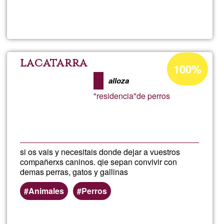
Lee más
sobre
Comuni
con
Porcentaje
lacatarra
100%
de
animale
alloza
aceptación
"residencia"de perros
de
G1
si os vais y necesitais donde dejar a vuestros
compañerxs caninos. qie sepan convivir con
demas perras, gatos y gallinas
Animales
Perros