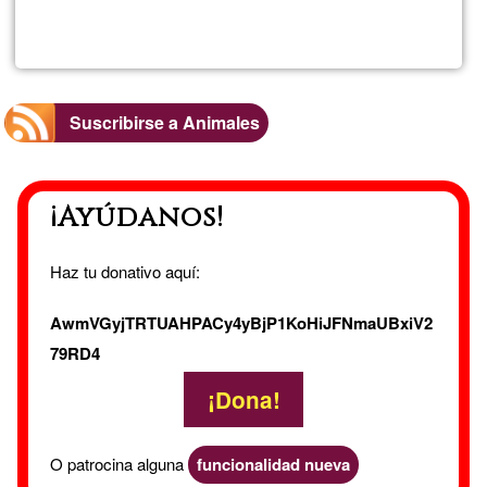
Lee más
sobre
lacatarr
Suscribirse a Animales
¡Ayúdanos!
Haz tu donativo aquí:
AwmVGyjTRTUAHPACy4yBjP1KoHiJFNmaUBxiV2
79RD4
¡Dona!
O patrocina alguna
funcionalidad nueva