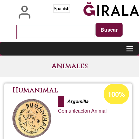
Pasar
Spanish
al
contenido
principal
Main
Animales
navigation
Porcentaje
Humanimal
100%
de
Argomilla
aceptación
Comunicación Animal
de
G1