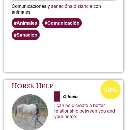
Comunicaciones y
sanación
a distancia
con
animales
Animales
Comunicación
Sanación
Lee más
sobre
Humani
Porcentaje
Horse Help
50%
de
O Incio
aceptación
I can help create a better
de
relationship between you and
your horse.
G1