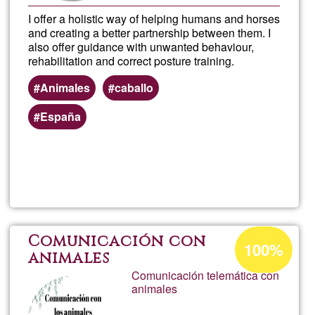
I offer a holistic way of helping humans and horses
and creating a better partnership between them. I
also offer guidance with unwanted behaviour,
rehabilitation and correct posture training.
Animales
caballo
España
Lee más
sobre
Horse
Help
Porcentaje
Comunicación con
100%
de
animales
Comunicación telemática con
aceptación
animales
de
G1