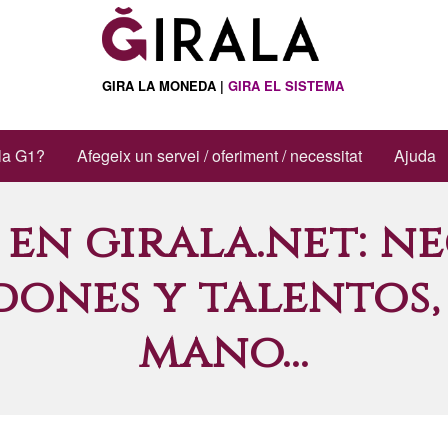
s addicionals
GIRA LA MONEDA |
GIRA EL SISTEMA
la G1?
Afegeix un servei / oferiment / necessitat
Ajuda
en girala.net: ne
dones y talentos,
mano...