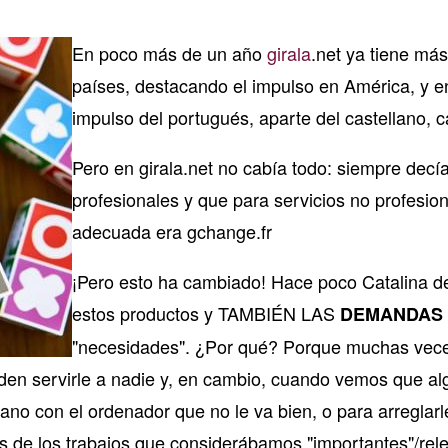
En poco más de un año
girala
.net ya tiene má
países, destacando el impulso en América, y e
impulso del portugués, aparte del castellano, c
Pero en girala.net no cabía todo: siempre dec
profesionales y que para servicios no profesi
adecuada era gchange.fr
¡Pero esto ha cambiado! Hace poco Catalina de
estos productos y TAMBIÉN LAS
DEMANDAS 
"necesidades". ¿Por qué? Porque muchas vece
n servirle a nadie y, en cambio, cuando vemos que alg
ano con el ordenador que no le va bien, o para arreglarl
 de los trabajos que considerábamos "importantes"/rel