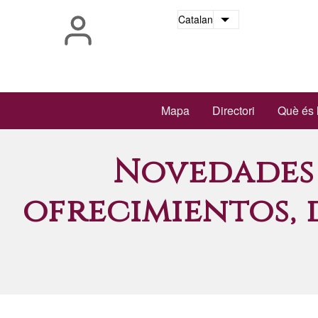
Vés
Catalan
Llista les accion
al
contingut
Main
Mapa
Directori
Què és 
navigation
Novedades 
ofrecimientos, 