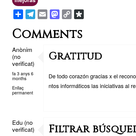
mejoras
S
T
E
M
C
Di
h
el
m
a
o
a
ar
e
ail
st
p
s
Comments
e
gr
o
y
p
a
d
Li
or
Anònim
Gratitud
(no
m
o
n
a
verificat)
n
k
fa 3 anys 6
De todo corazón gracias x el recono
months
ntos informáticos las iniciativas a
Enllaç
permanent
Edu (no
Filtrar búsque
verificat)