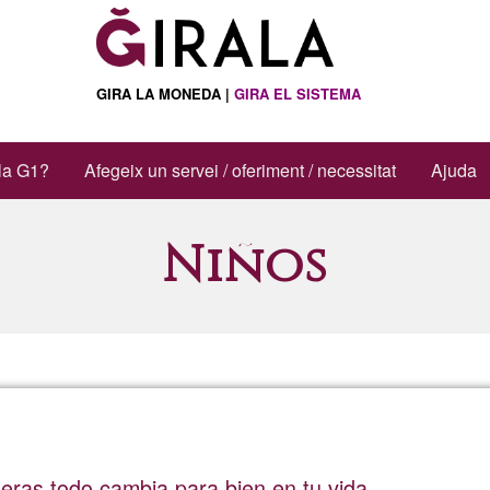
GIRA LA MONEDA |
GIRA EL SISTEMA
la G1?
Afegeix un servei / oferiment / necessitat
Ajuda
Niños
ras todo cambia para bien en tu vida.