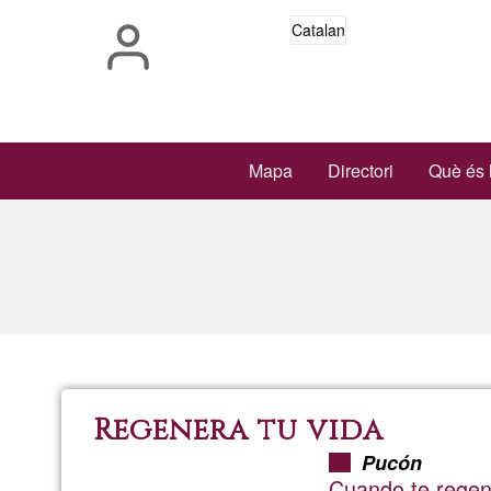
Vés
Catalan
al
contingut
Main
Mapa
Directori
Què és 
navigation
Regenera tu vida
Pucón
Cuando te regene