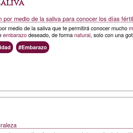
saliva
circo
 por medio de la saliva para conocer los días férti
para
or medio de la saliva que te permitirá conocer mucho
m
niños
se
embarazo
deseado, de forma
natural
, solo con una got
lidad
Embarazo
y
jovene
Llegeix més
sobre
Test
de
ovulac
uraleza
por