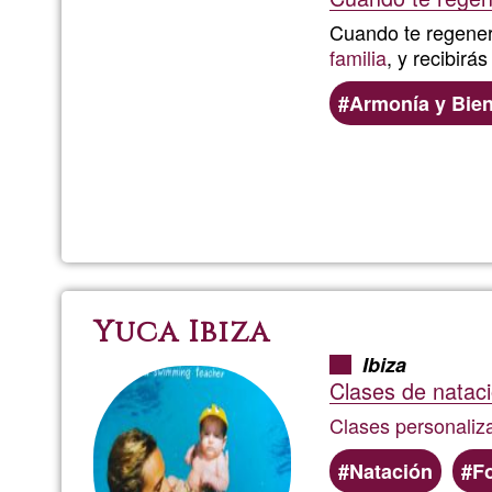
Cuando te regener
familia
, y recibirá
Armonía y Bien
Yuca Ibiza
Ibiza
Clases de nataci
Clases personaliz
Natación
F