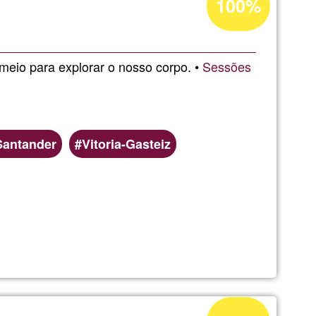
100%
d'acceptació
de
G1
 meio para explorar o nosso corpo. •
Sessões
Santander
Vitoria-Gasteiz
Percentatge