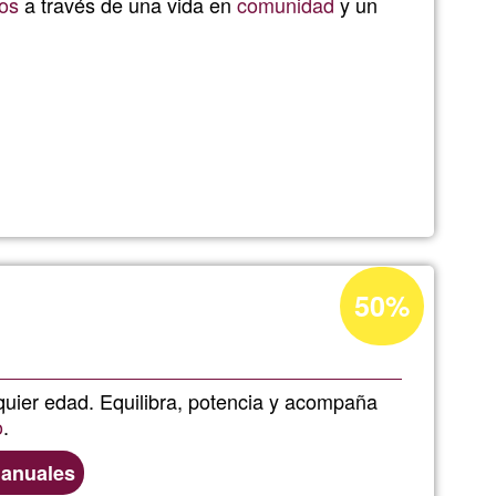
os
a través de una vida en
comunidad
y un
lai
Percentatge
50%
d'acceptació
de
G1
lquier edad. Equilibra, potencia y acompaña
o
.
manuales