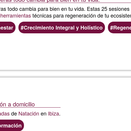
as todo cambia para bien en tu vida. Estas 25 sesiones
s
herramientas
técnicas para regeneración de tu ecosist
estar
Crecimiento Integral y Holístico
Regene
Llegeix més
sobre
Regen
tu
vida
ón a domicilio
adas
de
Natación
en
Ibiza
.
ormación