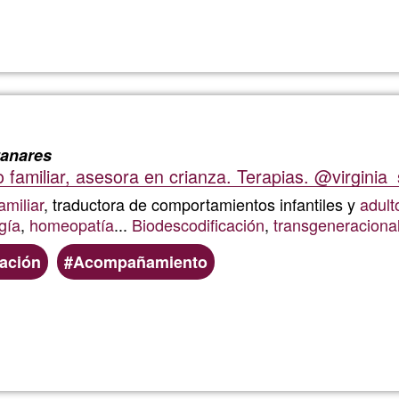
Llegeix més
sobre
Métod
de
Patern
anares
amiliar, asesora en crianza. Terapias. @virginia
Efectiv
amiliar
, traductora de comportamientos infantiles y
adult
gía
,
homeopatía
...
Biodescodificación
,
transgeneraciona
ación
Acompañamiento
Llegeix més
sobre
Virgini