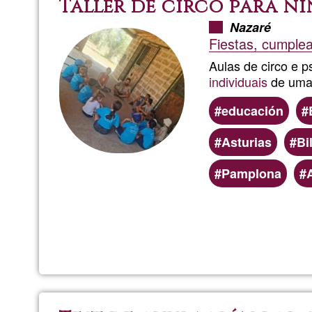
Taller de circo para ni
Nazaré
Fiestas, cumple
Aulas de circo e 
individuais
de uma 
educación
Asturias
Bi
Pamplona