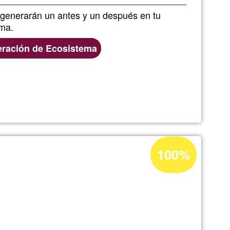
G1
 generarán un antes y un después en tu
ema.
ración de Ecosistema
era
Percentatge
100%
d'acceptació
de
G1