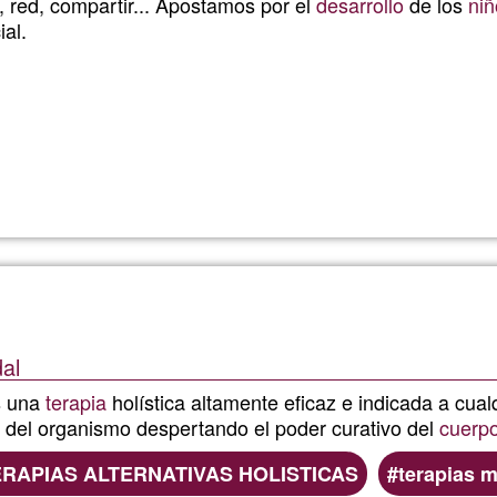
, red, compartir... Apostamos por el
desarrollo
de los
niñ
saliva
ial.
Llegeix més
sobre
Natusp
al
s una
terapia
holística altamente eficaz e indicada a cua
s del organismo despertando el poder curativo del
cuerp
ERAPIAS ALTERNATIVAS HOLISTICAS
terapias 