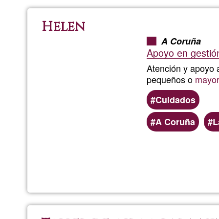
Helen
A Coruña
Apoyo en gestión
Atención y apoyo 
pequeños o
mayo
Cuidados
A Coruña
L