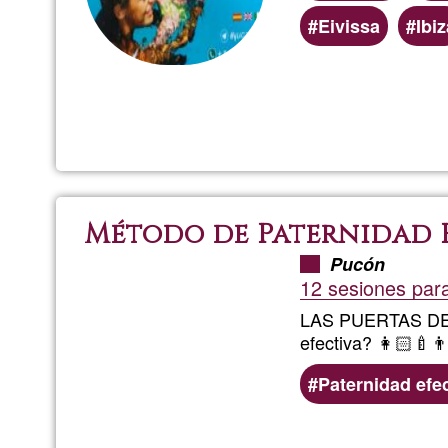
Eivissa
Ibiz
Método de Paternidad 
Pucón
12 sesiones para
LAS PUERTAS D
efectiva? 👩🏻‍🍼
Paternidad efe