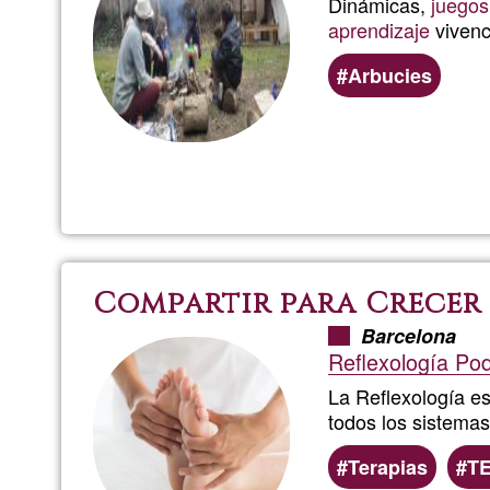
Dinámicas,
juegos
aprendizaje
vivenc
Arbucies
Compartir para Crecer
Barcelona
Reflexología Pod
La Reflexología e
todos los sistema
Terapias
T