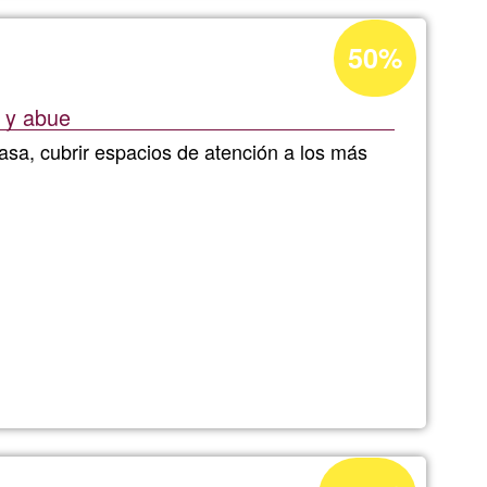
Percentatge
50%
d'acceptació
de
s y abue
G1
asa, cubrir espacios de atención a los más
Percentatge