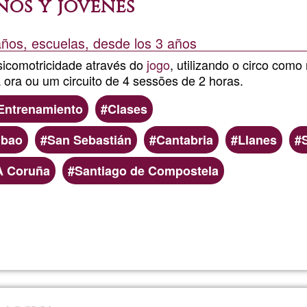
ños y jovenes
años, escuelas, desde los 3 años
psicomotricidade através do
jogo
, utilizando o circo como
ora ou um circuito de 4 sessões de 2 horas.
Entrenamiento
Clases
lbao
San Sebastián
Cantabria
Llanes
A Coruña
Santiago de Compostela
Llegeix més
sobre
Taller
de