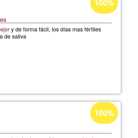
100%
d'acceptació
de
les
G1
ejor
y de forma fácil, los días mas fértiles
a de saliva
s
Percentatge
100%
ión
d'acceptació
de
G1