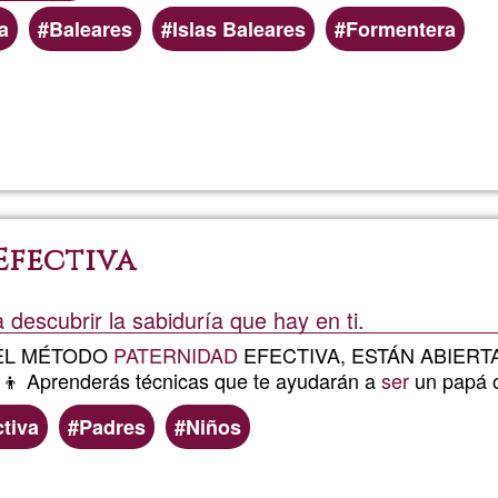
a
Baleares
Islas Baleares
Formentera
Llegeix més
sobre
Yuca
Ibiza
Efectiva
 descubrir la sabiduría que hay en ti.
EL MÉTODO
PATERNIDAD
EFECTIVA, ESTÁN ABIERTAS 
‍👦 Aprenderás técnicas que te ayudarán a
ser
un papá o
ctiva
Padres
Niños