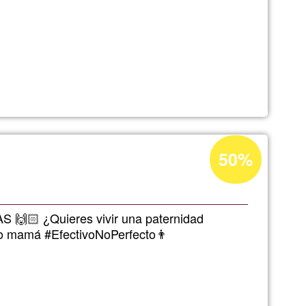
Percentatge
50%
d'acceptació
de
G1
🙌🏻 ¿Quieres vivir una paternidad
 mamá #EfectivoNoPerfecto👨‍