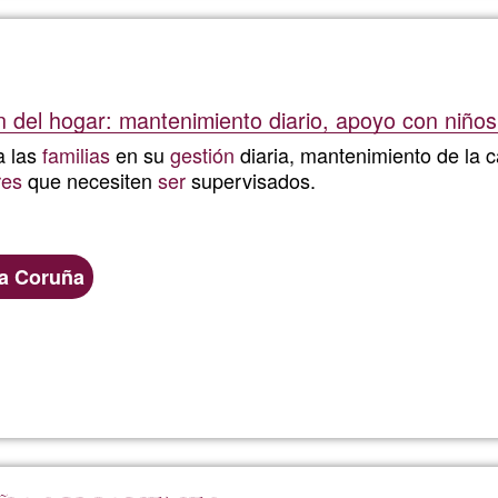
Sanz
Santos
 del hogar: mantenimiento diario, apoyo con niño
a las
familias
en su
gestión
diaria, mantenimiento de la c
res
que necesiten
ser
supervisados.
a Coruña
Llegeix més
sobre
Helen