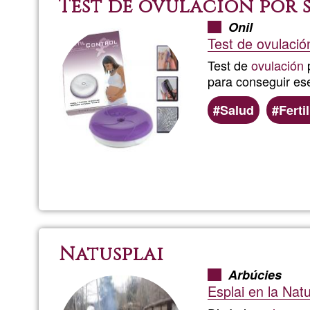
Test de ovulación por 
Onil
Test de ovulación
Test de
ovulación
p
para conseguir e
Salud
Ferti
Natusplai
Arbúcies
Esplai en la Nat