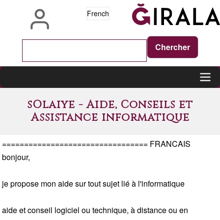
Aller
French
au
contenu
principal
Main
sOlaiye - Aide, Conseils et
navigation
Assistance informatique
================================= FRANCAIS
bonjour,
je propose mon aide sur tout sujet lié à l'informatique
aide et conseil logiciel ou technique, à distance ou en