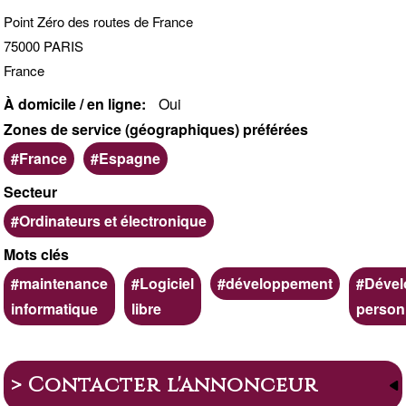
Point Zéro des routes de France
75000
PARIS
France
À domicile / en ligne
Oui
Zones de service (géographiques) préférées
France
Espagne
Secteur
Ordinateurs et électronique
Mots clés
maintenance
Logiciel
développement
Déve
informatique
libre
person
> Contacter l'annonceur