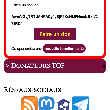
Faites un don ici:
AwmVGyjTRTUAHPACy4yBjP1KoHiJFNmaUBxiV2
79RD4
Faire un don
Ou sponsorise une
nouvelle fonctionnalité
> Donateurs TOP
Réseaux sociaux