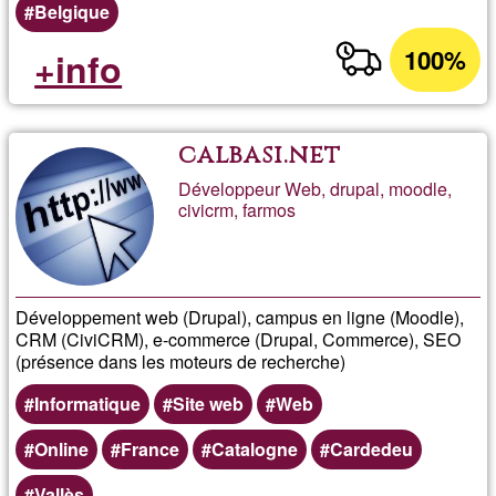
Belgique
100%
+info
calbasi.net
Développeur Web, drupal, moodle,
civicrm, farmos
Développement web (Drupal), campus en ligne (Moodle),
CRM (CiviCRM), e-commerce (Drupal, Commerce), SEO
(présence dans les moteurs de recherche)
Informatique
Site web
Web
Online
France
Catalogne
Cardedeu
Vallès