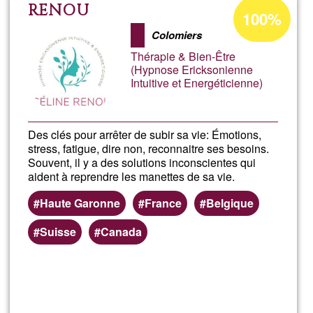
ACCESS
Pourcentage
RENOU
100%
d'acceptation
BARS®
Colomiers
de
Thérapie & Bien-Être
Ğ1
(Hypnose Ericksonienne
Intuitive et Energéticienne)
Des clés pour arrêter de subir sa vie: Émotions,
stress, fatigue, dire non, reconnaitre ses besoins.
Souvent, il y a des solutions inconscientes qui
aident à reprendre les manettes de sa vie.
Haute Garonne
France
Belgique
Suisse
Canada
En savoir