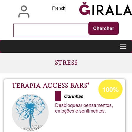
Aller
French
au
contenu
principal
Main
Stress
navigation
Pourcentage
Terapia ACCESS BARS®
100%
d'acceptation
Odrinhas
de
Desbloquear pensamentos,
Ğ1
emoções e sentimentos.