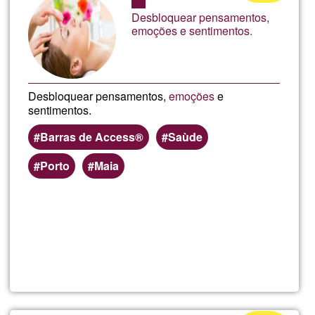
BARS®
de
Desbloquear pensamentos,
Ğ1
emoções e sentimentos.
Desbloquear pensamentos,
emoções
e
sentimentos.
Barras de Access®
Saùde
Porto
Maia
En savoir
plus
sur
Terapia