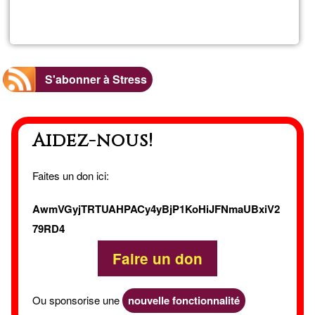
plus
sur
RENOU
S'abonner à Stress
Aidez-nous!
Faites un don ici:
AwmVGyjTRTUAHPACy4yBjP1KoHiJFNmaUBxiV2
79RD4
Faire un don
Ou sponsorise une
nouvelle fonctionnalité