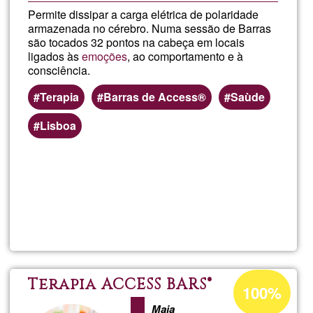
Permite dissipar a carga elétrica de polaridade
armazenada no cérebro. Numa sessão de Barras
são tocados 32 pontos na cabeça em locais
ligados às
emoções
, ao comportamento e à
consciência.
Terapia
Barras de Access®
Saùde
Lisboa
En savoir
plus
sur
Terapia
ACCESS
Pourcentage
Terapia ACCESS BARS®
100%
d'acceptation
Maia