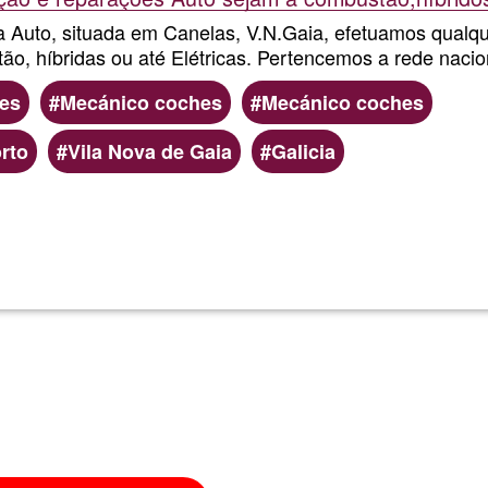
 Auto, situada em Canelas, V.N.Gaia, efetuamos qualq
ão, híbridas ou até Elétricas. Pertencemos a rede naci
es
Mecánico coches
Mecánico coches
rto
Vila Nova de Gaia
Galicia
Lee más
sobre
PEAK
DRIVE
AUTOMOV