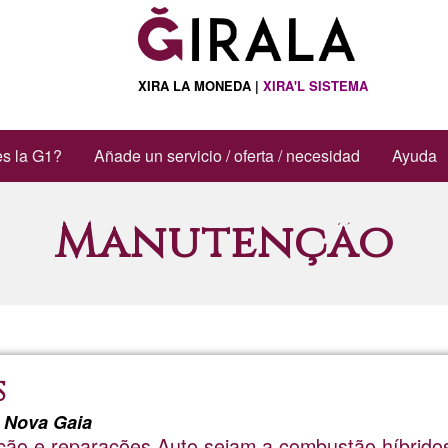
XIRA LA MONEDA |
XIRA'L SISTEMA
s la G1?
Añade un servicio / oferta / necesidad
Ayuda
Manutenção
S
a Nova Gaia
ção e reparações Auto sejam a combustão,híbridos