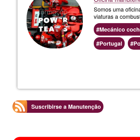
Somos uma oficina
viaturas a combust
Mecánico coch
Portugal
Po
Suscribirse a Manutenção