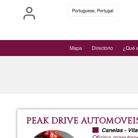
Pasar
Portuguese, Portugal
al
contenido
principal
Main
Mapa
Directorio
¿Qué e
navigation
PEAK DRIVE AUTOMOVEI
Canelas - Vil
Oficina manuten