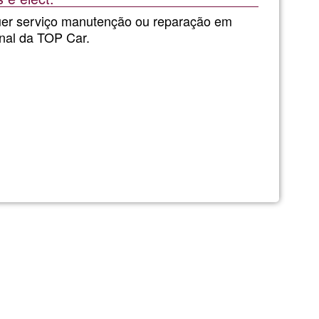
de
uer serviço manutenção ou reparação em
onal da TOP Car.
G1
EIS