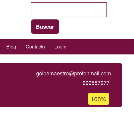
Blog
Contacto
Login
golpemaestro@protonmail.com
699557977
Porcentaje
100%
de
aceptación
de
G1