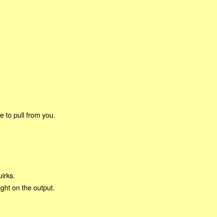
e to pull from you.
irks.
ght on the output.