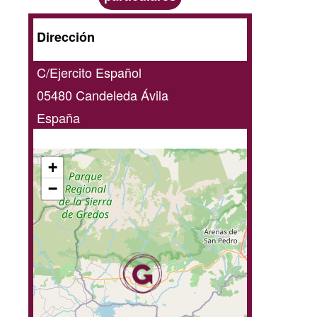
A
Dirección
domicilio
C/Ejercito Español
/
05480
Candeleda
Ávila
online
España
+
−