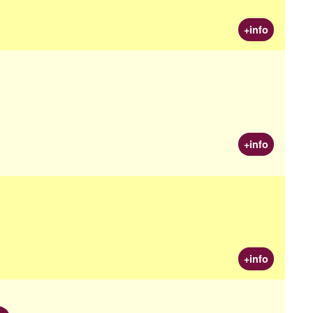
+info
+info
+info