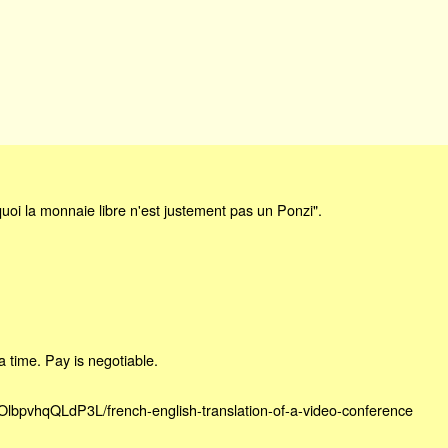
uoi la monnaie libre n'est justement pas un Ponzi".
a time. Pay is negotiable.
OlbpvhqQLdP3L/french-english-translation-of-a-video-conference