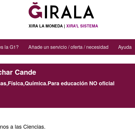
XIRA LA MONEDA |
XIRA'L SISTEMA
s la G1?
Añade un servicio / oferta / necesidad
Ayuda
char Cande
,Física,Química.Para educación NO oficial
os a las Ciencias.