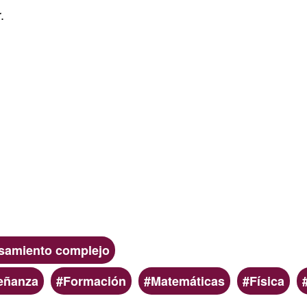
.
nsamiento complejo
eñanza
Formación
Matemáticas
Física