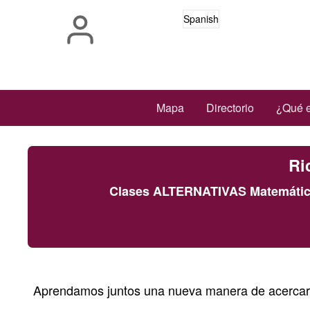
Pasar
Spanish
al
contenido
principal
Main
Mapa
Directorio
¿Qué e
navigation
Ri
Clases ALTERNATIVAS Matemáticas
Aprendamos juntos una nueva manera de acercarn