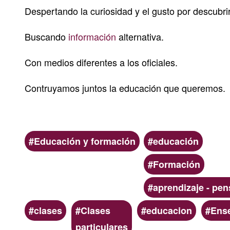
Despertando la curiosidad y el gusto por descubrir
Buscando
información
alternativa.
Con medios diferentes a los oficiales.
Contruyamos juntos la educación que queremos.
Ámbito
Categoria
Educación y formación
educación
Formación
aprendizaje - pe
Palabras
clases
Clases
educacion
Ens
clave
particulares