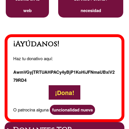
web
necesidad
¡Ayúdanos!
Haz tu donativo aquí:
AwmVGyjTRTUAHPACy4yBjP1KoHiJFNmaUBxiV2
79RD4
¡Dona!
O patrocina alguna
funcionalidad nueva