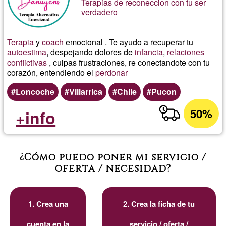
Terapias de reconeccion con tu ser
verdadero
Terapia
y
coach
emocional . Te ayudo a recuperar tu
autoestima
, despejando dolores de
infancia
,
relaciones
conflictivas
, culpas frustraciones, re conectandote con tu
corazón, entendiendo el
perdonar
Loncoche
Villarrica
Chile
Pucon
50%
+info
¿Cómo puedo poner mi servicio /
oferta / necesidad?
1. Crea una
2. Crea la ficha de tu
cuenta en la
servicio / oferta /