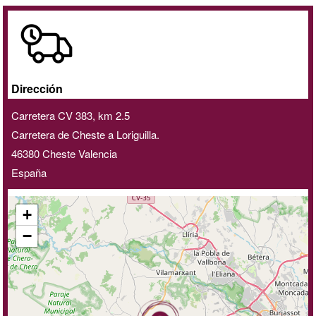
A
domicilio
/
online
Dirección
Carretera CV 383, km 2.5
Carretera de Cheste a Loriguilla.
46380
Cheste
Valencia
España
+
−