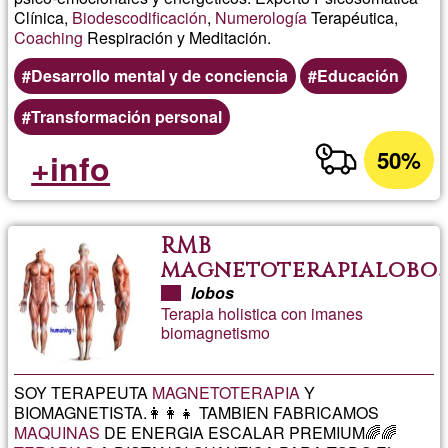
Clínica,
Biodescodificación
,
Numerología
Terapéutica,
Coaching
Respiración y Meditación.
Desarrollo mental y de conciencia
Educación
Transformación personal
50%
+info
RMB
magnetoterapialobo
lobos
Terapia holistica con imanes
biomagnetismo
SOY TERAPEUTA
MAGNETOTERAPIA
Y
BIOMAGNETISTA.👩‍👩‍👧 TAMBIEN FABRICAMOS
MAQUINAS
DE ENERGIA ESCALAR PREMIUM🌈🌈