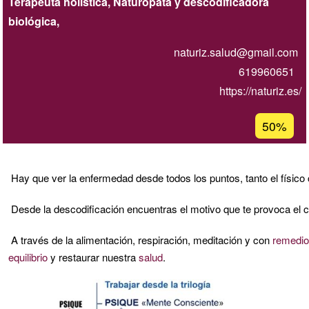
Terapeuta holística, Naturópata y descodificadora
biológica,
naturiz.salud@gmail.com
619960651
https://naturiz.es/
Porcentaj
50%
de
aceptaci
de
Hay que ver la enfermedad desde todos los puntos, tanto el físico 
G1
Desde la descodificación encuentras el motivo que te provoca el co
A través de la alimentación, respiración, meditación y con
remedio
equilibrio
y restaurar nuestra
salud
.