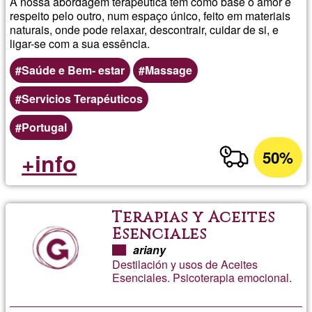
A nossa abordagem terapêutica tem como base o amor e
respeito pelo outro, num espaço único, feito em materiais
naturais, onde pode relaxar, descontrair, cuidar de si, e
ligar-se com a sua essência.
Saúde e Bem- estar
Massage
Servicios Terapéuticos
Portugal
50%
+info
Terapias y Aceites
Esenciales
ariany
Destilación y usos de Aceites
Esenciales. Psicoterapia emocional.