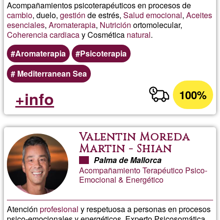
Acompañamientos psicoterapéuticos en procesos de
cambio
, duelo,
gestión
de estrés,
Salud emocional
,
Aceites
esenciales
,
Aromaterapia
,
Nutrición
ortomolecular,
Coherencia cardiaca
y Cosmética
natural
.
Aromaterapia
Psicoterapia
Mediterranean Sea
100%
+info
Valentin Moreda
Martin - Shian
Palma de Mallorca
Acompañamiento Terapéutico Psico-
Emocional & Energético
Atención
profesional
y respetuosa a personas en procesos
psico-emocionales y energéticos. Experto Psicosomática