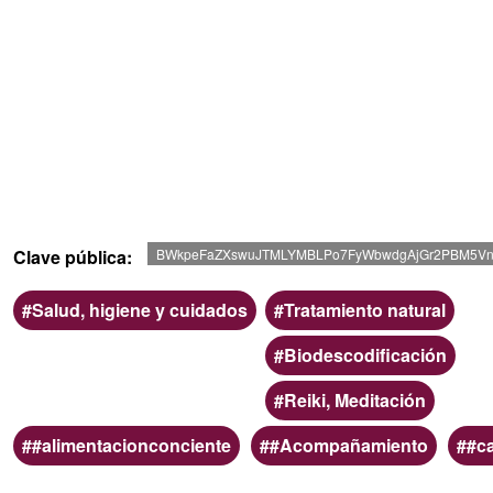
Clave pública
BWkpeFaZXswuJTMLYMBLPo7FyWbwdgAjGr2PBM5V
Ámbito
Categoria
Salud, higiene y cuidados
Tratamiento natural
Biodescodificación
Reiki, Meditación
Palabras
#alimentacionconciente
#Acompañamiento
#c
clave