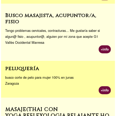
Busco masajista, acupuntor/a,
fisio
Tengo problemas cervicales, contracturas... Me gustaría saber si
algun@ fisio , acupuntor@, alguien por mi zona que acepte G1
Vallès Occidental Manresa
+info
peluquería
busco corte de pelo para mujer 100% en junas
Zaragoza
+info
MASAJE(THAI CON
YOGA,REFLEXOLOGIA,RELAJANTE,HO