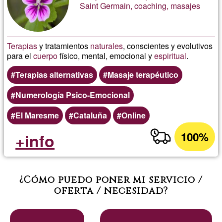
Saint Germain, coaching, masajes
Terapias
y tratamientos
naturales
, conscientes y evolutivos
para el
cuerpo
físico, mental, emocional y
espiritual
.
Terapias alternativas
Masaje terapéutico
Numerología Psico-Emocional
El Maresme
Cataluña
Online
100%
+info
¿Cómo puedo poner mi servicio /
oferta / necesidad?