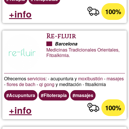
100%
+info
Re-fluir
Barcelona
Medicinas Tradicionales Orientales,
Fitoalkimia.
Ofrecemos
servicios
: - acupuntura y
moxibustión
-
masajes
-
flores de bach
-
qi gong
y meditación - fitoalkimia
Acupuntura
Fitoterapia
masajes
100%
+info