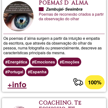
POEMAS D´ALMA
Zambujal- Sesimbra
Poemas de reconexão criados a partir
da observação do olhar
Os poemas d´alma surgem a partir da intuição e empatia
da escritora, que através da observação do olhar da
pessoa, numa fotografia ou presencialmente, descreve as
características principais da mesma.
Energética
Emociones
Emoções
Portugal
Espanha
100%
+info
COACHING. Te