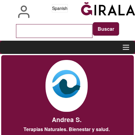
Pasar
Spanish
al
contenido
principal
Main
navigation
Andrea S.
Terapias Naturales. Bienestar y salud.