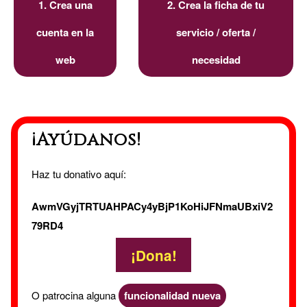
1. Crea una
2. Crea la ficha de tu
cuenta en la
servicio / oferta /
web
necesidad
¡Ayúdanos!
Haz tu donativo aquí:
AwmVGyjTRTUAHPACy4yBjP1KoHiJFNmaUBxiV2
79RD4
¡Dona!
O patrocina alguna
funcionalidad nueva