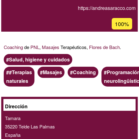
https://andreasaracco.com
Porcentaje
100%
de
aceptación
de
Coaching
de
PNL
,
Masajes
Terapéuticos,
Flores de Bach
.
G1
Ámbito
Salud, higiene y cuidados
Palabras
#Terapias
Masajes
Coaching
Programació
clave
naturales
neurolingüísti
A
Dirección
domicilio
Tamara
/
35220
Telde
Las Palmas
online
España