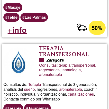
Masaje
Telde
Las Palmas
50%
+info
TERAPIA
TRANSPERSONAL
ZARAGOZA
Zaragoza
Consultas: terapia transpersonal,
regresiones, tanatologia,
aromaterapia
Consultas de:
Terapia
Transpersonal de 3 generación,
análisis del
sueño
, regresiones,
aromaterapia
, coachin
holistico, individual y organizacional,
canalizaciones
.
Contacta conmigo por Whatsapp
Terapia
Terapeutas