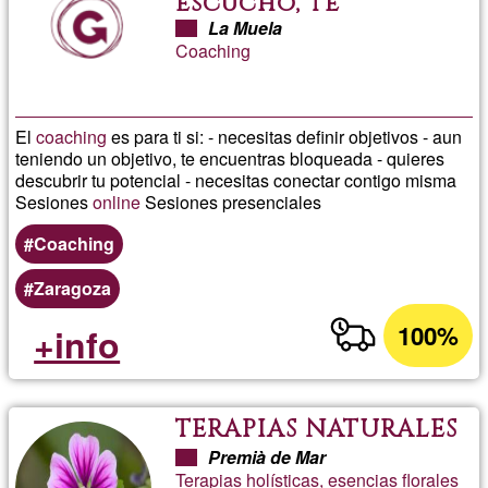
escucho, te
acompaño.
La Muela
Coaching
El
coaching
es para ti si: - necesitas definir objetivos - aun
teniendo un objetivo, te encuentras bloqueada - quieres
descubrir tu potencial - necesitas conectar contigo misma
Sesiones
online
Sesiones presenciales
Coaching
Zaragoza
100%
+info
TERAPIAS NATURALES
Premià de Mar
Terapias holísticas, esencias florales