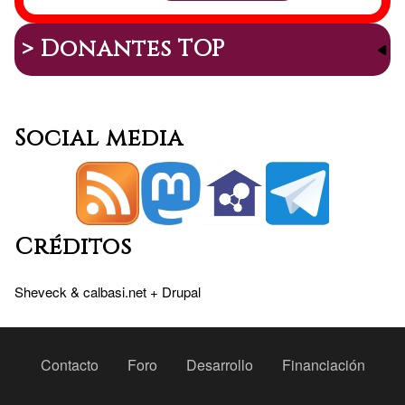
> Donantes TOP
Social media
Créditos
Sheveck
&
calbasi.net
+
Drupal
Peu
Contacto
Foro
Desarrollo
Financiación