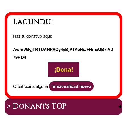
Lagundu!
Haz tu donativo aquí:
AwmVGyjTRTUAHPACy4yBjP1KoHiJFNmaUBxiV2
79RD4
¡Dona!
O patrocina alguna
funcionalidad nueva
> Donants TOP