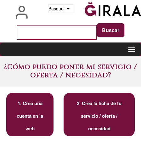
Skip
Basque
Ekintza osagarriak zerrendatu
to
main
content
Main
¿Cómo puedo poner mi servicio /
navigation
oferta / necesidad?
1. Crea una
2. Crea la ficha de tu
cuenta en la
servicio / oferta /
web
necesidad