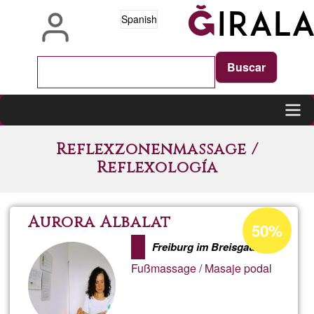
Pasar
Spanish
al
contenido
principal
Main
Reflexzonenmassage /
navigation
Reflexología
Porcentaje
Aurora Albalat
50%
de
Freiburg im Breisgau
aceptación
Fußmassage / Masaje podal
de
G1