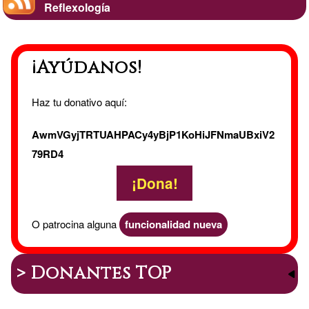
Reflexología
¡Ayúdanos!
Haz tu donativo aquí:
AwmVGyjTRTUAHPACy4yBjP1KoHiJFNmaUBxiV2
79RD4
¡Dona!
O patrocina alguna
funcionalidad nueva
> Donantes TOP