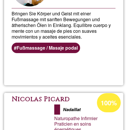
Bringen Sie Körper und Geist mit einer
Fußmassage mit sanften Bewegungen und
ätherischen Ölen in Einklang. Equilibre cuerpo y
mente con un masaje de pies con suaves
movimientos y aceites esenciales.
Fußmassage / Masaje podal
Lee más
sobre
Aurora
Albalat
Porcentaje
Nicolas Picard
100%
de
Nadaillat
aceptación
Naturopathe Infirmier
de
Praticien en soins
énergétiques
G1