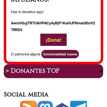
Haz tu donativo aquí:
AwmVGyjTRTUAHPACy4yBjP1KoHiJFNmaUBxiV2
79RD4
¡Dona!
O patrocina alguna
funcionalidad nueva
> Donantes TOP
Social media