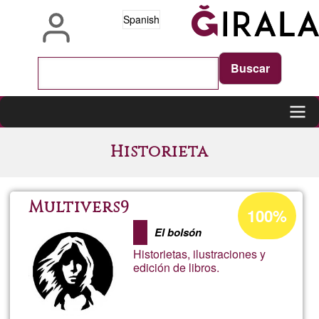
Pasar
Spanish
al
contenido
principal
Main
Historieta
navigation
Porcentaje
Multivers9
100%
de
El bolsón
aceptación
Historietas, ilustraciones y
de
edición de libros.
G1