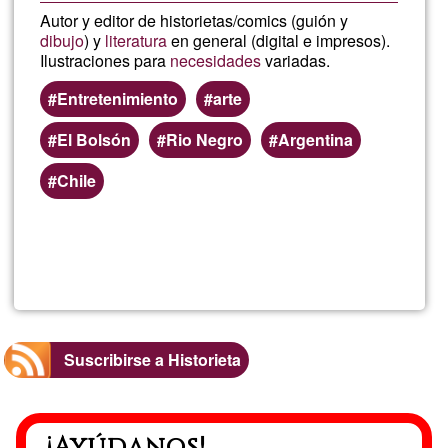
Autor y editor de historietas/comics (guión y
dibujo
) y
literatura
en general (digital e impresos).
Ilustraciones para
necesidades
variadas.
Entretenimiento
arte
El Bolsón
Rio Negro
Argentina
Chile
Lee más
sobre
Multive
Suscribirse a Historieta
¡Ayúdanos!