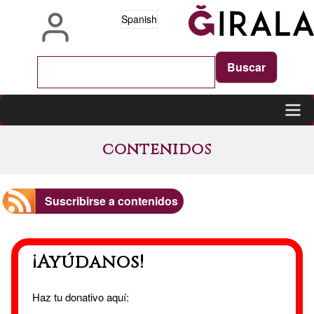
Pasar
Spanish
al
contenido
principal
Main
contenidos
navigation
Suscribirse a contenidos
¡Ayúdanos!
Haz tu donativo aquí: