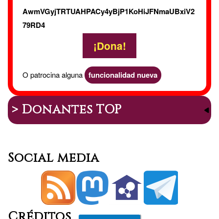
AwmVGyjTRTUAHPACy4yBjP1KoHiJFNmaUBxiV2
79RD4
¡Dona!
O patrocina alguna
funcionalidad nueva
> Donantes TOP
Social media
Créditos