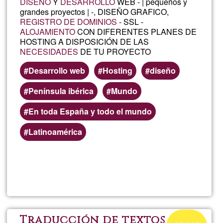
DISEÑO
Y
DESARROLLO
WEB - | pequeños y
grandes proyectos | -, DISEÑO GRAFICO,
REGISTRO DE DOMINIOS
- SSL -
ALOJAMIENTO
CON DIFERENTES PLANES DE
HOSTING A DISPOSICIÓN DE LAS
NECESIDADES
DE TU PROYECTO
Desarrollo web
Hosting
diseño
Península ibérica
Mundo
En toda España y todo el mundo
Latinoamérica
Read more
about
Forti
Hosti
Acceptance
Traducción de textos