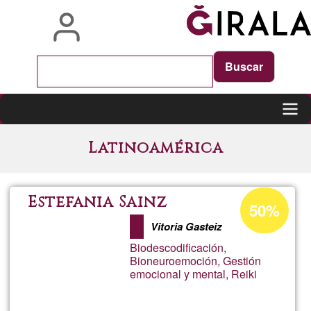
Skip
to
main
content
Main
Latinoamérica
navigation
Acceptance
Estefania Sainz
50%
percentage
Vitoria Gasteiz
of
Biodescodificación,
Ğ1
Bioneuroemoción, Gestión
emocional y mental, Reiki