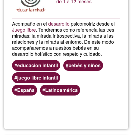
de 1 a 12 meses
of
Acompaño en el
desarrollo
psicomotriz desde el
the
Juego libre
. Tendremos como referencia las tres
miradas: la mirada introspectiva, la mirada a las
Gees
relaciones y la mirada al entorno. De este modo
acompañaremos a nuestros bebés en su
desarrollo holístico con respeto y cuidado.
educacion infantil
bebés y niños
juego libre infantil
España
Latinoamérica
Read more
about
Educ