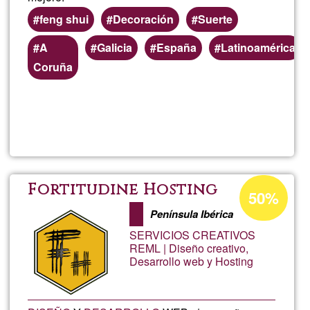
feng shui
Decoración
Suerte
Preferred
A
Galicia
España
Latinoamérica
(geographic)
Coruña
service
areas
Read more
about
Aseso
en
Acceptance
Fortitudine Hosting
50%
percentage
Feng
Península Ibérica
of
SERVICIOS CREATIVOS
Ğ1
Shui
REML | Diseño creativo,
Desarrollo web y Hosting