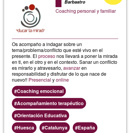
Barbastro
of
Coaching personal y familiar
Ğ1
Os acompaño a indagar sobre un
tema/problema/conflicto que esté vivo en el
presente. El
proceso
nos llevará a poner la mirada
en ti, en el otro y en el contexto. Sanar un conflicto
es mirarlo y atravesarlo,
avanzar
en
responsabilidad y disfrutar de lo que nace de
nuevo!!
Presencial
y
online
Coaching emocional
Acompañamiento terapéutico
Orientación Educativa
Huesca
Catalunya
España