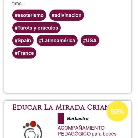
time.
esoterismo
adivinacion
Tarots y oráculos
Spain
Latinoamérica
USA
France
Read more
about
Oracl
Spre
Acceptance
Educar La Mirada Crianza
50%
percentage
The
Barbastro
of
ACOMPAÑAMIENTO
Ğ1
Mess
PEDAGÓGICO para bebés