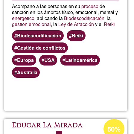
Acompaño a las personas en su
proceso
de
sanción en los ámbitos físico, emocional, mental y
energético
, aplicando la
Biodescodificación
, la
gestión emocional
, la
Ley de Atracción
y el
Reiki
Biodescodificación
Reiki
Gestión de conflictos
Europa
USA
Latinoamérica
Australia
Read more
about
Estef
Sainz
Acceptance
Educar La Mirada
50%
percentage