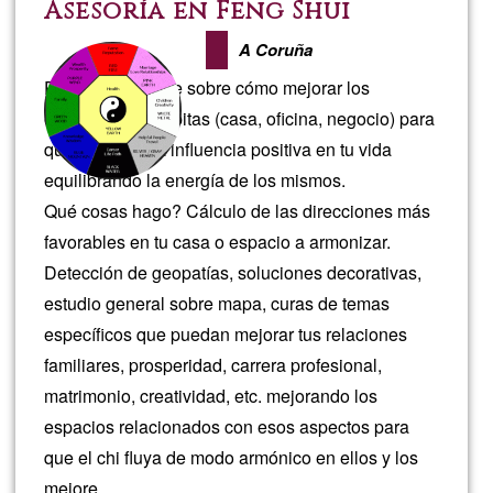
psico
Asesoría en Feng Shui
A Coruña
Puedo asesorarte sobre cómo mejorar los
espacios que habitas (casa, oficina, negocio) para
que tengan una influencia positiva en tu vida
equilibrando la energía de los mismos.
Qué cosas hago? Cálculo de las direcciones más
favorables en tu casa o espacio a armonizar.
Detección de geopatías, soluciones decorativas,
estudio general sobre mapa, curas de temas
específicos que puedan mejorar tus relaciones
familiares, prosperidad, carrera profesional,
matrimonio, creatividad, etc. mejorando los
espacios relacionados con esos aspectos para
que el chi fluya de modo armónico en ellos y los
mejore.