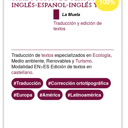
100%
percentage
inglés-español-inglés y
edición de textos
of
La Muela
Ğ1
Traducción y edición de
textos
Traducción de
textos
especializados en
Ecología
,
Medio ambiente, Renovables y
Turismo
.
Modalidad EN>ES Edición de textos en
castellano
.
Traducción
Corrección ortotipográfica
Europa
América
Latinoamérica
Read more
about