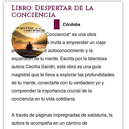
La
Libro: Despertar de la
conciencia
Mirad
Córdoba
Crian
"Despertar de la Conciencia" es una obra
cautivadora que te invita a emprender un viaje
profundo hacia el autoconocimiento y la
expansión de tu mente. Escrita por la talentosa
autora Cecilia Sandri, esta obra es una guía
magistral que te lleva a explorar las profundidades
de tu mente, conectarte con tu verdadero yo y
comprender la importancia crucial de la
conciencia en tu vida cotidiana.
A través de páginas impregnadas de sabiduría, la
autora te acompaña en un camino de