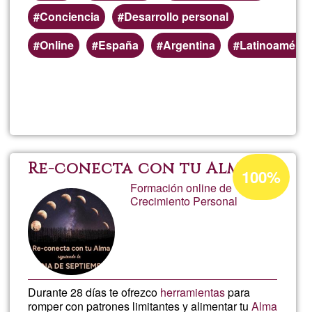
Conciencia
Desarrollo personal
Preferred
Online
España
Argentina
Latinoaméric
(geographic)
service
Read more
about
areas
Libro
Despe
Acceptance
Re-conecta con tu Alma
100%
percentage
Formación online de
de
Crecimiento Personal
of
Ğ1
la
conci
Durante 28 días te ofrezco
herramientas
para
romper con patrones limitantes y alimentar tu
Alma