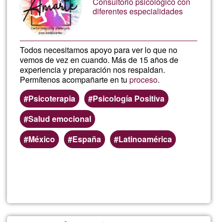
Consultorio psicológico con
tu
diferentes especialidades
Alma
Todos necesitamos apoyo para ver lo que no
vemos de vez en cuando. Más de 15 años de
experiencia y preparación nos respaldan.
Permítenos acompañarte en tu
proceso
.
Psicoterapia
Psicología Positiva
Salud emocional
México
España
Latinoamérica
Read more
about
Apoy