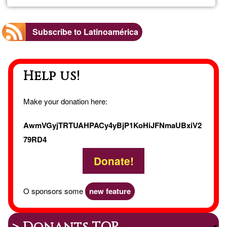
Tradu
de
Subscribe to Latinoamérica
texto
Help us!
inglé
españ
Make your donation here:
inglé
AwmVGyjTRTUAHPACy4yBjP1KoHiJFNmaUBxiV2
79RD4
y
Donate!
edici
O sponsors some
new feature
de