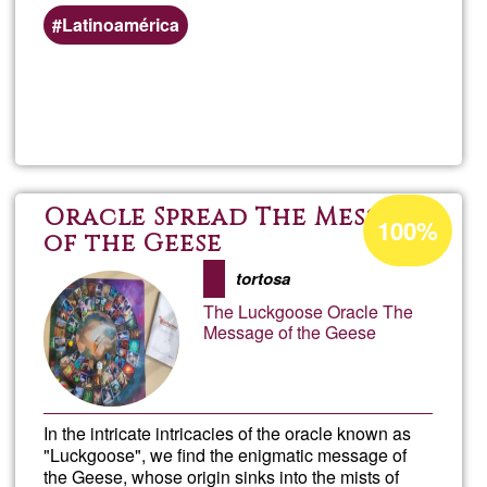
Latinoamérica
Read more
about
Educ
La
Acceptance
Oracle Spread The Message
100%
percentage
of the Geese
Mirad
of
tortosa
Ğ1
The Luckgoose Oracle The
Message of the Geese
In the intricate intricacies of the oracle known as
"Luckgoose", we find the enigmatic message of
the Geese, whose origin sinks into the mists of