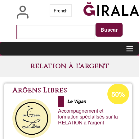
Skip
French
to
main
content
Main
relation à l'argent
navigation
Acceptance
Arğens Libres
50%
percentage
Le Vigan
of
Accompagnement et
Ğ1
formation spécialisés sur la
RELATION à l'argent