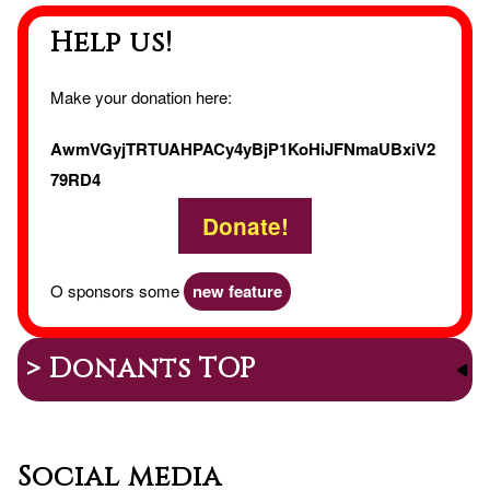
Help us!
Make your donation here:
AwmVGyjTRTUAHPACy4yBjP1KoHiJFNmaUBxiV2
79RD4
Donate!
O sponsors some
new feature
> Donants TOP
Social media