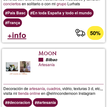
conciertos
en solitario o con mi
grupo
Lurhats
Pais Basc
En toda España y todo el mundo
França
50%
+info
Moon
Bilbao
Artesanía
Decoración de
artesanía
,
cuadros
, vidrio, texturas 3 d, etc,,,
visita mi
tienda online
en @elrincondemoon Instagram
#decoracion
#artesania