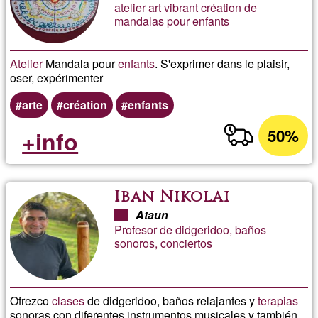
atelier art vibrant création de
mandalas pour enfants
Atelier
Mandala pour
enfants
. S'exprimer dans le plaisir,
oser, expérimenter
arte
création
enfants
50%
+info
Iban Nikolai
Ataun
Profesor de didgeridoo, baños
sonoros, conciertos
Ofrezco
clases
de didgeridoo, baños relajantes y
terapias
sonoras con diferentes instrumentos musicales y también