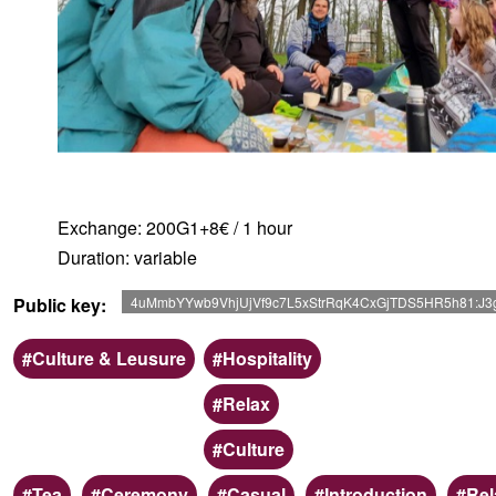
Exchange: 200G1+8€ / 1 hour
Duration: variable
Public key
4uMmbYYwb9VhjUjVf9c7L5xStrRqK4CxGjTDS5HR5h81:J3
Scope
Categoria
Culture & Leusure
Hospitality
Relax
Culture
Keywords
Tea
Ceremony
Casual
Introduction
Rel