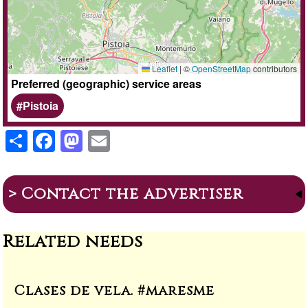
Leaflet
|
©
OpenStreetMap
contributors
Preferred (geographic) service areas
Pistoia
S
F
M
E
h
a
a
m
ar
c
st
ail
> Contact the advertiser
e
e
o
b
d
Related needs
o
o
o
n
k
Clases de vela. #maresme