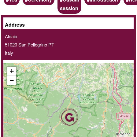
session
Online
Address
/
Aldaio
Home
51020
San Pellegrino
PT
delivery
Italy
service
+
−