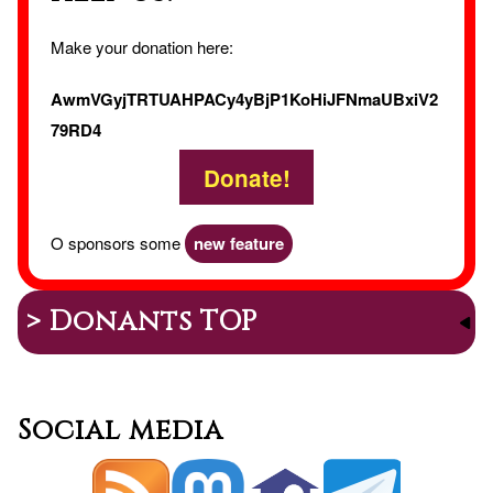
Make your donation here:
AwmVGyjTRTUAHPACy4yBjP1KoHiJFNmaUBxiV2
79RD4
Donate!
O sponsors some
new feature
> Donants TOP
Social media