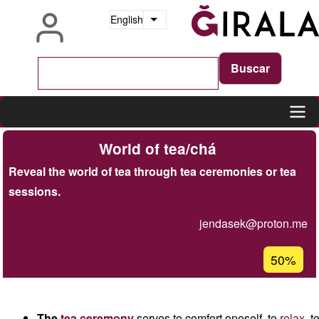
Skip
English
List additional actions
to
main
content
Main
World of tea/chá
navigation
Reveal the world of tea through tea ceremonies or tea
sessions.
jendasek@proton.me
Acceptan
50%
percenta
of
Ğ1
The
tea
ceremony
serves to comfort oneself, to
relax
, 