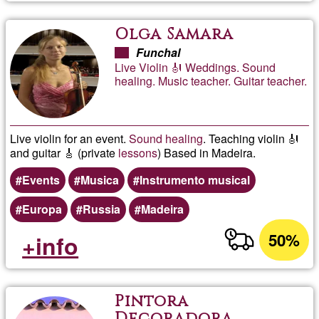
Olga Samara
Funchal
Live Violin 🎻 Weddings. Sound
healing. Music teacher. Guitar teacher.
Live violin for an event.
Sound
healing
. Teaching violin 🎻
and guitar 🎸 (private
lessons
) Based in Madeira.
Events
Musica
Instrumento musical
Europa
Russia
Madeira
50%
+info
Pintora
Decoradora