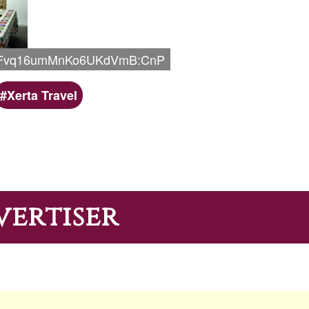
Fvq16umMnKo6UKdVmB:CnP
Xerta Travel
vertiser