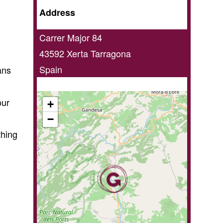
Online
Address
/
Carrer Major 84
Home
43592
Xerta
Tarragona
delivery
Spain
ans
service
our
+
−
hing