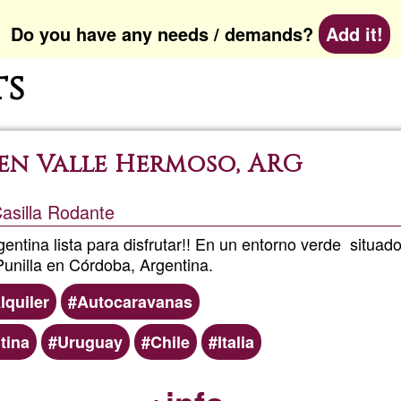
Do you have any needs / demands?
Add it!
ts
en Valle Hermoso, ARG
Casilla Rodante
entina lista para disfrutar!! En un entorno verde situad
 Punilla en Córdoba, Argentina.
lquiler
Autocaravanas
tina
Uruguay
Chile
Italia