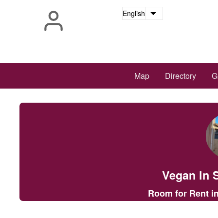
Skip
English
List additional a
to
main
content
Main
Map
Directory
G
navigation
Vegan in 
Room for Rent in