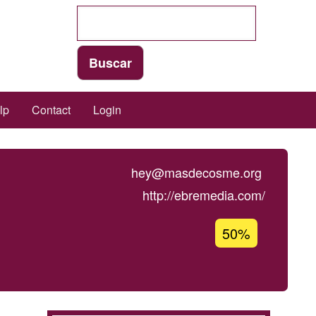
lp
Contact
Login
hey@masdecosme.org
http://ebremedia.com/
Acceptance
50%
percentage
of
Ğ1