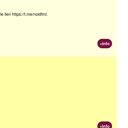
lien https://t.me/noidfml.
+info
+info