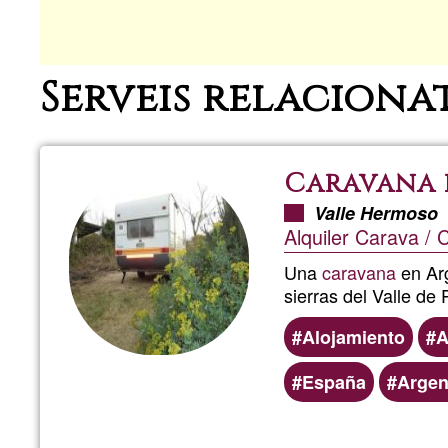
Serveis relaciona
Caravana 
Valle Hermoso
Alquiler Carava / 
Una
caravana
en Arg
sierras del Valle de
Alojamiento
A
España
Argen