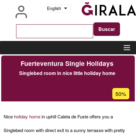
Skip
English
List additional actions
to
main
content
Main
Fuerteventura Single Holidays
navigation
Singlebed room in nice little holiday home
Acceptan
50%
percenta
of
Ğ1
Nice
holiday home
in uphill Caleta de Fuste offers you a
Singlebed room with direct exit to a sunny terrasse with pretty