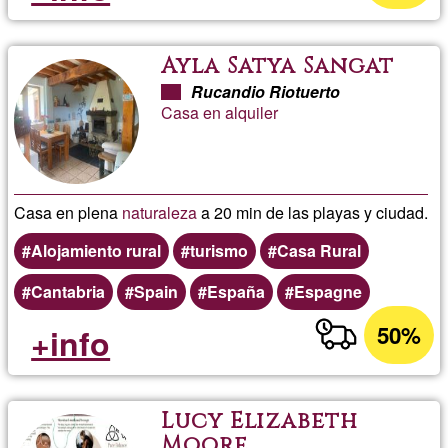
Ayla Satya Sangat
Rucandio Riotuerto
Casa en alquiler
Casa en plena
naturaleza
a 20 min de las playas y ciudad.
Alojamiento rural
turismo
Casa Rural
Cantabria
Spain
España
Espagne
50%
+info
Lucy Elizabeth
Moore