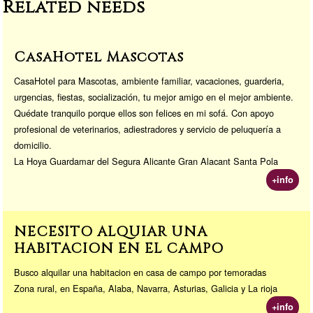
Related needs
o
o
o
n
k
CasaHotel Mascotas
CasaHotel para Mascotas, ambiente familiar, vacaciones, guarderia,
urgencias, fiestas, socialización, tu mejor amigo en el mejor ambiente.
Quédate tranquilo porque ellos son felices en mi sofá. Con apoyo
profesional de veterinarios, adiestradores y servicio de peluquería a
domicilio.
La Hoya Guardamar del Segura Alicante Gran Alacant Santa Pola
+info
NECESITO ALQUIAR UNA
HABITACION EN EL CAMPO
Busco alquilar una habitacion en casa de campo por temoradas
Zona rural, en España, Alaba, Navarra, Asturias, Galicia y La rioja
+info