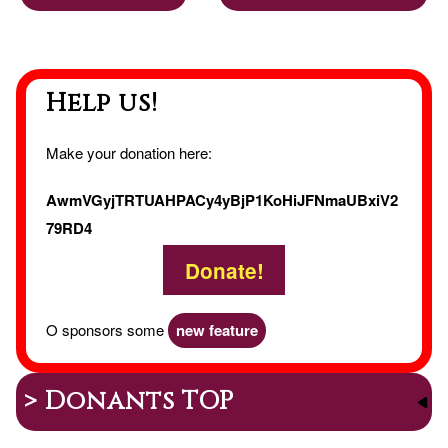
Help us!
Make your donation here:
AwmVGyjTRTUAHPACy4yBjP1KoHiJFNmaUBxiV2
79RD4
Donate!
O sponsors some
new feature
> Donants TOP