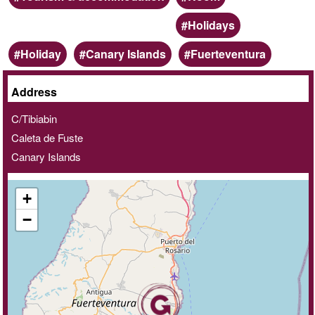
Holidays
Keywords
Holiday
Canary Islands
Fuerteventura
Online
Address
/
C/Tibiabin
Home
Caleta de Fuste
delivery
Canary Islands
service
+
−