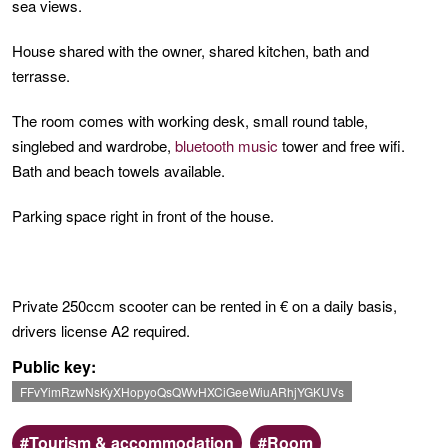
sea views.
House shared with the owner, shared kitchen, bath and
terrasse.
The room comes with working desk, small round table,
singlebed and wardrobe,
bluetooth
music
tower and free wifi.
Bath and beach towels available.
Parking space right in front of the house.
Private 250ccm scooter can be rented in € on a daily basis,
drivers license A2 required.
Public key
FFvYimRzwNsKyXHopyoQsQWvHXCiGeeWiuARhjYGKUVs
Scope
Categoria
Tourism & accommodation
Room