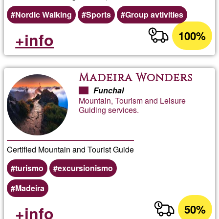
Nordic Walking
Sports
Group avtivities
100%
+info
Madeira Wonders
Funchal
Mountain, Tourism and Leisure
Guiding services.
Certified Mountain and Tourist Guide
turismo
excursionismo
Madeira
50%
+info