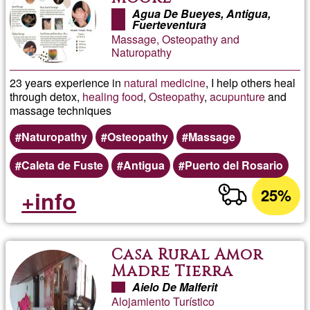
Agua De Bueyes, Antigua,
Fuerteventura
Massage, Osteopathy and
Naturopathy
23 years experience in
natural medicine
, I help others heal
through detox,
healing
food
,
Osteopathy
,
acupunture
and
massage techniques
Naturopathy
Osteopathy
Massage
Caleta de Fuste
Antigua
Puerto del Rosario
25%
+info
Casa Rural Amor
Madre Tierra
Aielo De Malferit
Alojamiento Turístico