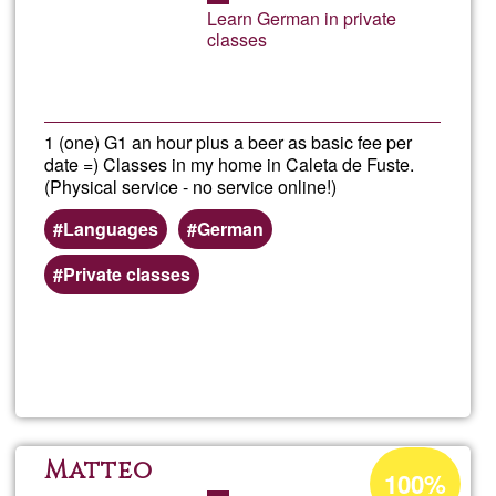
Learn German in private
Ğ1
Clas
classes
intuit
1 (one) G1 an hour plus a beer as basic fee per
date =) Classes in my home in Caleta de Fuste.
(Physical service - no service online!)
Languages
German
Private classes
Read more
about
Priva
class
Acceptance
Matteo
100%
percentage