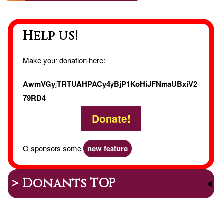
Help us!
Make your donation here:
AwmVGyjTRTUAHPACy4yBjP1KoHiJFNmaUBxiV2
79RD4
Donate!
O sponsors some
new feature
> Donants TOP