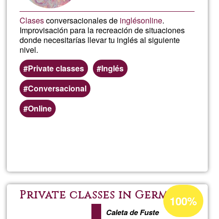
Clases
conversacionales de
inglés
online
.
Improvisación para la recreación de situaciones
donde necesitarías llevar tu inglés al siguiente
nivel.
Private classes
Inglés
Conversacional
Online
Read more
about
Inglé
onlin
Acceptance
Private classes in German
100%
percentage
-
Caleta de Fuste
of