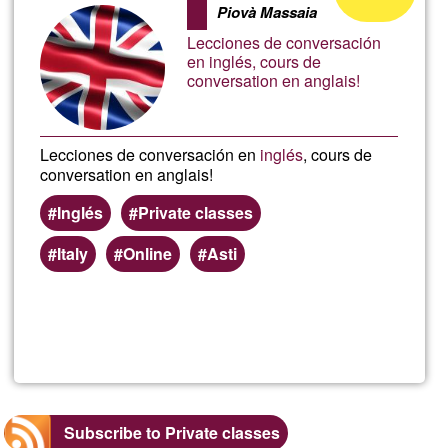
in
Piovà Massaia
of
Lecciones de conversación
Ğ1
Germ
en inglés, cours de
conversation en anglais!
Lecciones de conversación en
inglés
, cours de
conversation en anglais!
Inglés
Private classes
Italy
Online
Asti
Read more
about
Matte
Subscribe to Private classes