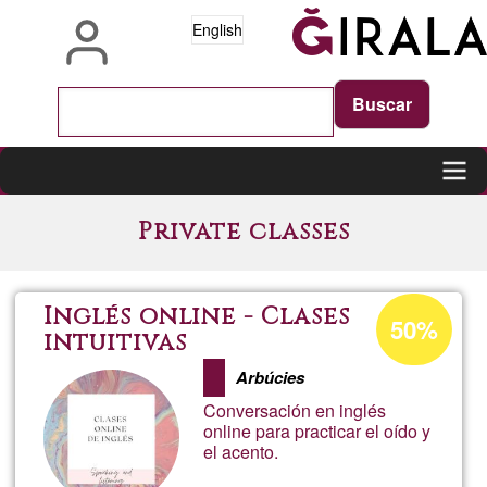
Skip
English
to
main
content
Main
Private classes
navigation
Acceptance
Inglés online - Clases
50%
percentage
intuitivas
of
Arbúcies
Ğ1
Conversación en inglés
online para practicar el oído y
el acento.