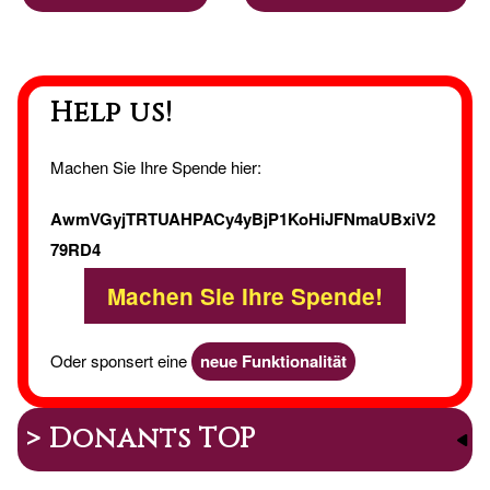
Help us!
Machen Sie Ihre Spende hier:
AwmVGyjTRTUAHPACy4yBjP1KoHiJFNmaUBxiV2
79RD4
Machen Sie Ihre Spende!
Oder sponsert eine
neue Funktionalität
> Donants TOP