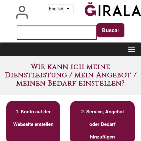
Skip
English
List additional actions
to
main
content
Main
Wie kann ich meine
navigation
Dienstleistung / mein Angebot /
meinen Bedarf einstellen?
1. Konto auf der
2. Service, Angebot
Webseite erstellen
oder Bedarf
hinzufügen