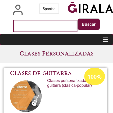
Vés
Spanish
al
contingut
Main
Clases Personalizadas
navigation
Percentatge
Clases de guitarra
100%
d'acceptació
Clases personalizadas de
guitarra (clásica-popular)
de
G1