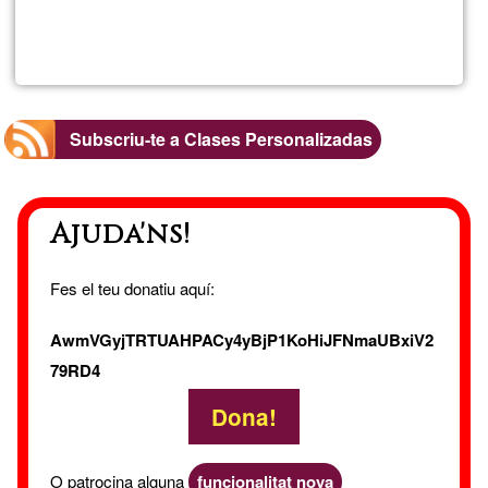
Llegeix més
sob
Cla
de
Subscriu-te a Clases Personalizadas
espa
Ajuda'ns!
Spe
Fes el teu donatiu aquí:
AwmVGyjTRTUAHPACy4yBjP1KoHiJFNmaUBxiV2
79RD4
Dona!
O patrocina alguna
funcionalitat nova