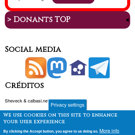
> Donants TOP
Social media
Créditos
Sheveck
&
calbasi.net
+
Drupal
Privacy settings
We use cookies on this site to enhance
your user experience
Peu
Contact
Fòrum
Desenvolupament
More info
By clicking the Accept button, you agree to us doing so.