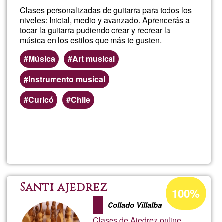
Clases personalizadas de guitarra para todos los
niveles: Inicial, medio y avanzado. Aprenderás a
tocar la guitarra pudiendo crear y recrear la
música en los estilos que más te gusten.
Música
Art musical
Instrumento musical
Curicó
Chile
Llegeix més
sob
Cla
de
Percentatge
Santi ajedrez
100%
d'acceptació
guit
Collado Villalba
de
Clases de Ajedrez online