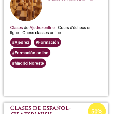
G1
Clases
de
Ajedrez
online
- Cours d'échecs en
ligne - Chess classes online
Ajedrez
Formación
Formación online
Madrid Noreste
Llegeix més
sob
Sant
ajed
Percentatge
Clases de español-
50%
d'acceptació