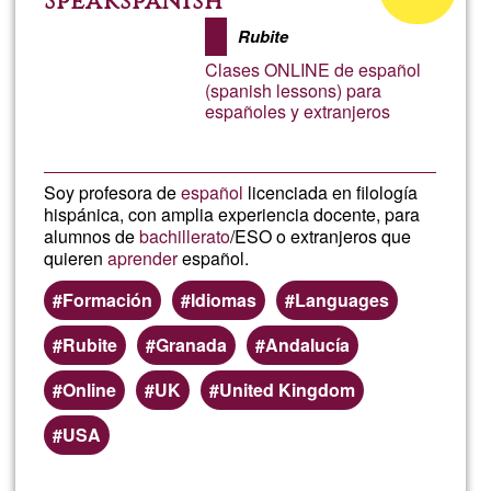
Speakspanish
de
Rubite
G1
Clases ONLINE de español
(spanish lessons) para
españoles y extranjeros
Soy profesora de
español
licenciada en filología
hispánica, con amplia experiencia docente, para
alumnos de
bachillerato
/ESO o extranjeros que
quieren
aprender
español.
Formación
Idiomas
Languages
Rubite
Granada
Andalucía
Online
UK
United Kingdom
USA