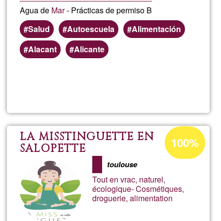
Agua de
Mar
- Prácticas de permiso B
Salud
Autoescuela
Alimentación
Alacant
Alicante
Read more
about
Áfric
de
Acceptance
LA MISSTINGUETTE EN
100%
percentage
SALOPETTE
Harm
of
toulouse
Ğ1
Tout en vrac, naturel,
écologique- Cosmétiques,
droguerie, alimentation