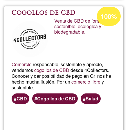
CAR
Acceptance
Cogollos de CBD
100%
percentage
Venta de CBD de forma
SCCL
sostenible, ecológica y
of
biodegradable.
Ğ1
Comercio
responsable, sostenible y aprecio,
vendemos
cogollos de CBD
desde 4Collectors.
Conocer y dar posibilidad de pago en G1 nos ha
hecho mucha ilusión. Por un
comercio libre
y
sostenible.
CBD
Cogollos de CBD
Salud
Read more
about