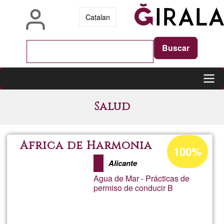
Skip
Catalan
to
main
content
Main
Salud
navigation
Acceptance
África de Harmonia
100%
percentage
Alicante
of
Agua de Mar - Prácticas de
Ğ1
permiso de conducir B