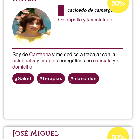
50%
percentage
liber
cacicedo de camargo
of
Osteopatia y kinesiologia
Ğ1
emoc
EFT,
Soy de
Cantabria
y me dedico a trabajar con la
Tapp
osteopatia
y
terapias
energéticas en
consulta
y
a
domicilio
.
y
Salud
Terapias
musculos
Biom
Read more
about
clara
Acceptance
José Miguel
50%