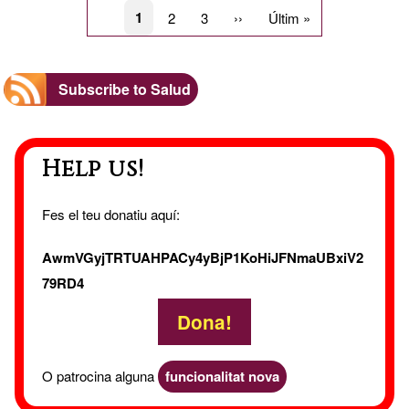
Pagination
Current
1
Page
2
Page
3
Next
››
Last
Últim »
page
page
page
Subscribe to Salud
Help us!
Fes el teu donatiu aquí:
AwmVGyjTRTUAHPACy4yBjP1KoHiJFNmaUBxiV2
79RD4
Dona!
O patrocina alguna
funcionalitat nova