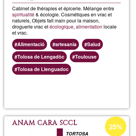
Cabinet de thérapies et épicerie. Mélange entre
spiritualité
& écologie. Cosmétiques en vrac et
naturels, Objets fait main pour la maison,
droguerie vrac et
écologique
,
alimentation
locale
et vrac.
Alimentació
artesanía
Salud
Tolosa de Lengadòc
Toulouse
Tolosa de Llenguadoc
Read more
about
LA
MISS
Acceptance
ANAM CARA SCCL
25%
percentage
EN
TORTOSA