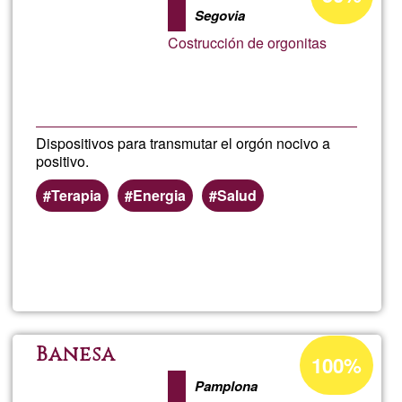
percentage
Segovia
of
Costrucción de orgonitas
Ğ1
Dispositivos para transmutar el orgón nocivo a
positivo.
Terapia
Energia
Salud
Read more
about
José
Migue
Acceptance
Banesa
100%
percentage
Pamplona
of