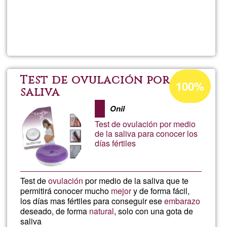
Read more
about
Alba
Acceptance
Test de ovulación por
100%
percentage
saliva
of
Onil
Ğ1
Test de ovulación por medio
de la saliva para conocer los
días fértiles
Test de
ovulación
por medio de la saliva que te
permitirá conocer mucho
mejor
y de forma fácil,
los días mas fértiles para conseguir ese
embarazo
deseado, de forma
natural
, solo con una gota de
saliva