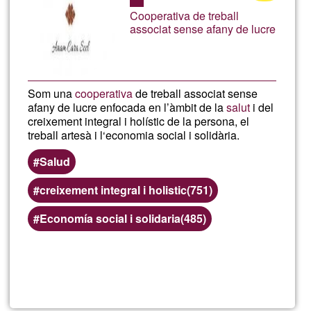
of
Cooperativa de treball
Ğ1
SALO
associat sense afany de lucre
Som una
cooperativa
de treball associat sense
afany de lucre enfocada en l’àmbit de la
salut
i del
creixement integral i holístic de la persona, el
treball artesà i l‘economia social i solidària.
Salud
creixement integral i holistic(751)
Economía social i solidaria(485)
Read more
about
ANA