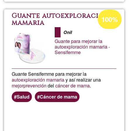
Parod
Acceptance
Guante autoexploración
100%
percentage
mamaria
of
Onil
Ğ1
Guante para mejorar la
autoexploración mamaria -
Sensifemme
Guante Sensifemme para mejorar la
autoexploración mamaria
y así realizar una
mejor
prevención
del
cáncer de mama
.
Salud
Cáncer de mama
Read more
about