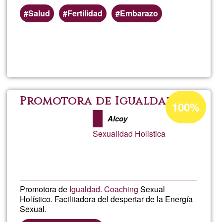
Salud
Fertilidad
Embarazo
Read more
about
Test
de
Acceptance
Promotora de Igualdad
100%
percentage
ovula
Alcoy
of
Sexualidad Holistica
Ğ1
por
saliv
Promotora de
Igualdad
.
Coaching
Sexual
Holístico. Facilitadora del despertar de la Energía
Sexual.