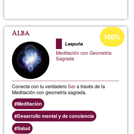
Read more
about
Juan
José
Acceptance
Alba
100%
percentage
Laspuña
of
Meditación con Geometría
Ğ1
Sagrada
Conecta con tu verdadero
Ser
a través de la
Meditación con geometría sagrada.
Meditación
Desarrollo mental y de conciencia
Salud