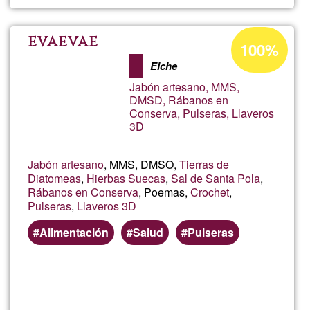
Guan
autoe
Acceptance
evaevae
100%
percentage
mama
Elche
of
Jabón artesano, MMS,
Ğ1
DMSD, Rábanos en
Conserva, Pulseras, Llaveros
3D
Jabón artesano
, MMS, DMSO,
Tierras de
Diatomeas
,
Hierbas Suecas
,
Sal de Santa Pola
,
Rábanos en Conserva
, Poemas,
Crochet
,
Pulseras
,
Llaveros 3D
Alimentación
Salud
Pulseras
Read more
about