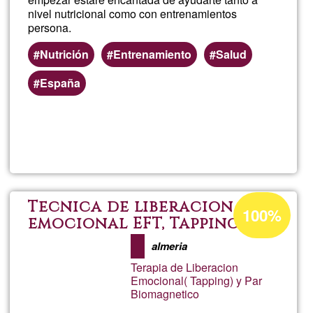
nivel nutricional como con entrenamientos
persona.
Nutrición
Entrenamiento
Salud
España
Read more
about
Meryf
Acceptance
Tecnica de liberacion
100%
percentage
emocional EFT, Tapping y
Biomagnetismo
of
almeria
Ğ1
Terapia de Liberacion
Emocional( Tapping) y Par
Biomagnetico