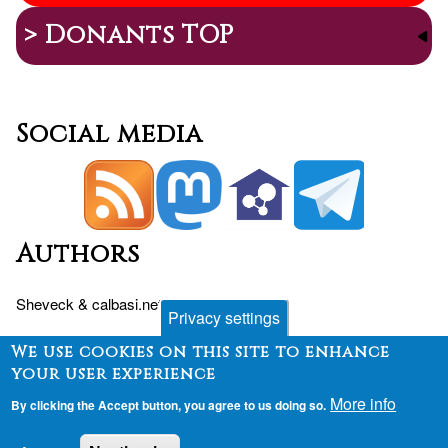
> Donants TOP
Social media
Authors
Sheveck
&
calbasi.net
+
Drupal
Privacy settings
We use cookies on this site to enhance
your user experience
Peu
Contact
Fòrum
Desenvolupament
More info
By clicking the Accept button, you agree to us doing so.
Finançament