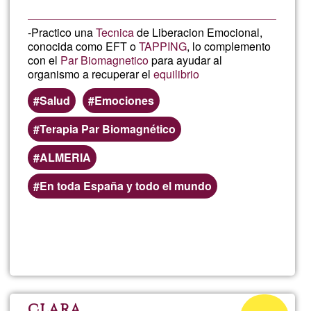
-Practico una
Tecnica
de Liberacion Emocional,
conocida como EFT o
TAPPING
, lo complemento
con el
Par Biomagnetico
para ayudar al
organismo a recuperar el
equilibrio
Salud
Emociones
Terapia Par Biomagnético
ALMERIA
En toda España y todo el mundo
Read more
about
Tecni
de
Acceptance
clara