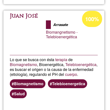
evae
Acceptance
Juan José
100%
percentage
Arrasate
of
Biomangnetismo -
Ğ1
Telebioenergética
Lo que se busca con ésta
terapia
de
Biomagnetismo
, Bioenergética,
Telebioenergética
,
es buscar el origen o la causa de la enfermedad
(etiología), regulando el PH del
cuerpo
.
Biomagnetismo
Telebioenergetica
Salud