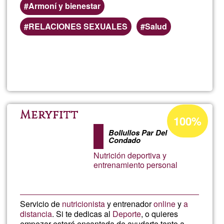
Armoní y bienestar
RELACIONES SEXUALES
Salud
Read more
about
Prom
de
Acceptance
Meryfitt
100%
percentage
Igual
Bollullos Par Del
of
Condado
Ğ1
Nutrición deportiva y
entrenamiento personal
Servicio de
nutricionista
y entrenador
online
y
a
distancia
. Si te dedicas al
Deporte
, o quieres
empezar estaré encantada de ayudarte tanto a