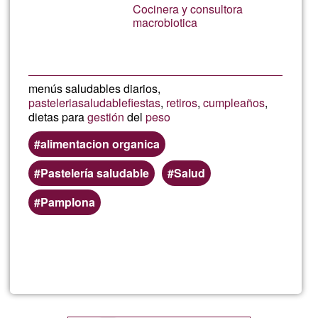
Cocinera y consultora
Ğ1
macrobiotica
menús saludables diarios,
pasteleria
saludable
fiestas
,
retiros
,
cumpleaños
,
dietas para
gestión
del
peso
alimentacion organica
Pastelería saludable
Salud
Pamplona
Read more
about
Bane