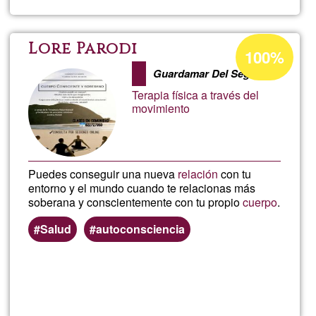
Cogol
de
Acceptance
Lore Parodi
100%
percentage
CBD
Guardamar Del Segura
of
Terapia física a través del
Ğ1
movimiento
Puedes conseguir una nueva
relación
con tu
entorno y el mundo cuando te relacionas más
soberana y conscientemente con tu propio
cuerpo
.
Salud
autoconsciencia
Read more
about
Lore