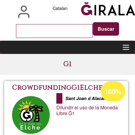
Vés
Catalan
al
contingut
Main
G1
navigation
Percentatge
CrowdfundingG1Elche
100%
d'acceptació
Sant Joan d Alacant
de
Difundir el uso de la Moneda
G1
Libre Ğ1