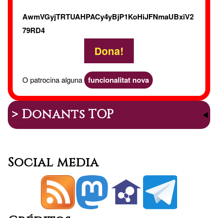
AwmVGyjTRTUAHPACy4yBjP1KoHiJFNmaUBxiV2
79RD4
Dona!
O patrocina alguna
funcionalitat nova
> Donants TOP
Social media