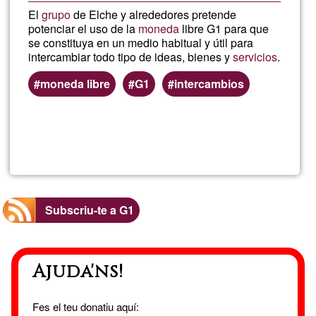
El
grupo
de Elche y alrededores pretende
potenciar el uso de la
moneda
libre G1 para que
se constituya en un medio habitual y útil para
intercambiar todo tipo de ideas, bienes y
servicios
.
moneda libre
G1
intercambios
Llegeix més
sob
Cro
Subscriu-te a G1
Ajuda'ns!
Fes el teu donatiu aquí: