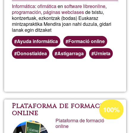
Informática
:
ofimática
en
software libre
online
,
programación
,
páginas web
clases
de txistu,
kontzertuak, ezkontzak (bodas) Euskaraz
mintzapraktika Mendira joan nahi duzula, gidari
lanak egin ditzaket
Ayuda informática
Formació online
Donostialdea
Astigarraga
Urnieta
Read more
about
Garb
Acceptance
Plataforma de formació
100%
percentage
online
Plataforma de formació
of
online
Ğ1