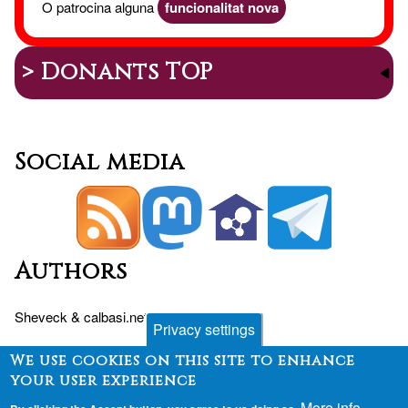
O patrocina alguna
funcionalitat nova
> Donants TOP
Social media
Authors
Sheveck
&
calbasi.net
+
Drupal
Privacy settings
We use cookies on this site to enhance
your user experience
Peu
Contact
Fòrum
Desenvolupament
More info