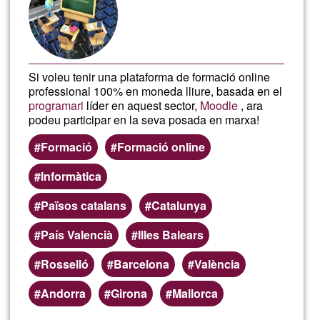
Si voleu tenir una plataforma de formació online
professional 100% en moneda lliure, basada en el
programari
líder en aquest sector,
Moodle
, ara
podeu participar en la seva posada en marxa!
Formació
Formació online
Informàtica
Països catalans
Catalunya
País Valencià
Illes Balears
Rosselló
Barcelona
València
Andorra
Girona
Mallorca