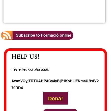
Read more
about
Plata
de
Subscribe to Formació online
forma
Help us!
onlin
Fes el teu donatiu aquí:
AwmVGyjTRTUAHPACy4yBjP1KoHiJFNmaUBxiV2
79RD4
Dona!