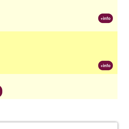
+info
+info