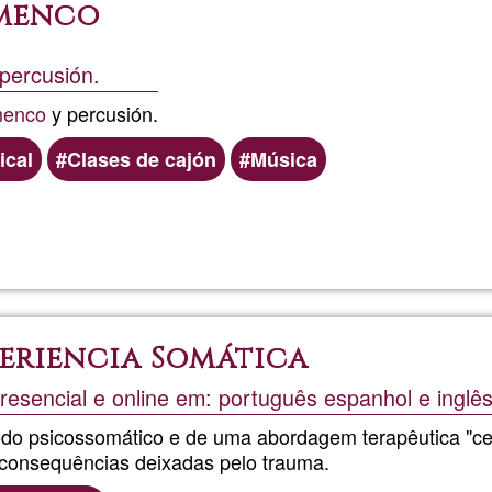
menco
percusión.
menco
y percusión.
ical
Clases de cajón
Música
pêriencia Somática
resencial e online em: português espanhol e inglê
do psicossomático e de uma abordagem terapêutica "cent
 consequências deixadas pelo trauma.