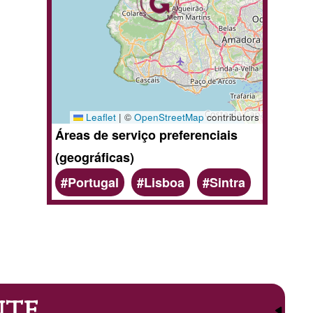
Leaflet
|
©
OpenStreetMap
contributors
Áreas de serviço preferenciais
(geográficas)
Portugal
Lisboa
Sintra
nte