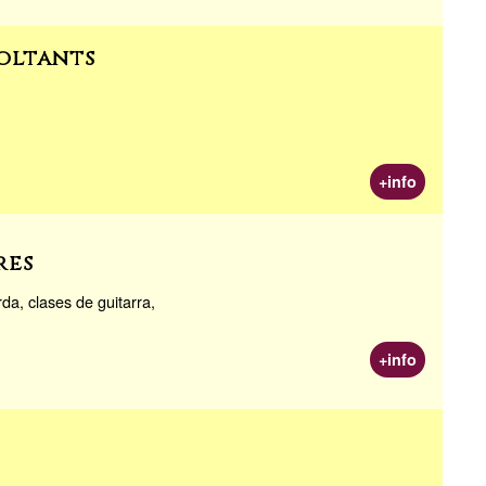
voltants
+info
res
da, clases de guitarra,
+info