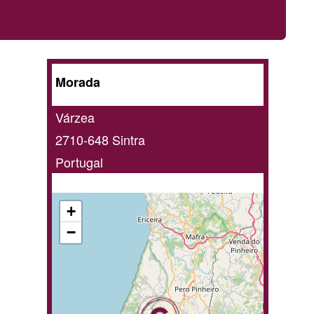
A
Morada
domicili
Várzea
/
2710-648
Sintra
En
Portugal
linha
+
−