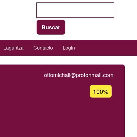
Laguntza
Contacto
Login
ottomichail@protonmail.com
Percentagem
100%
de
aceitação
da
Ğ1