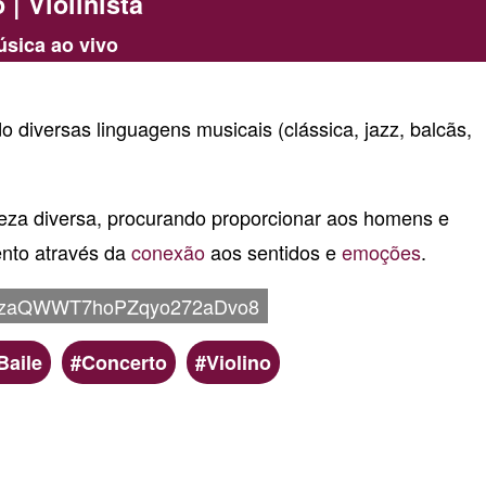
 | Violinista
sica ao vivo
 diversas linguagens musicais (clássica, jazz, balcãs,
reza diversa, procurando proporcionar aos homens e
nto através da
conexão
aos sentidos e
emoções
.
zaQWWT7hoPZqyo272aDvo8
Baile
Concerto
Violino