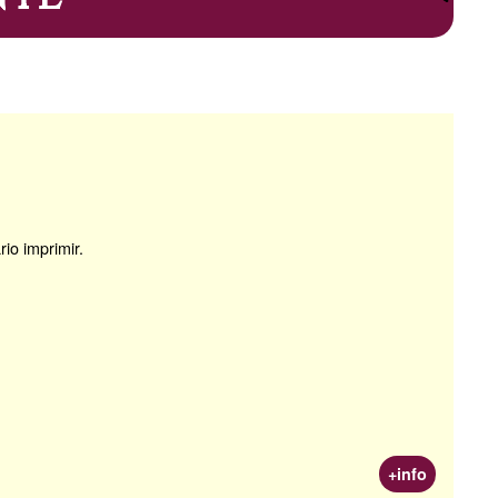
io imprimir.
+info