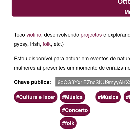
Otto
Mú
Toco
violino
, desenvolvendo
projectos
e explorando
gypsy, irish,
folk
, etc.)
Estou disponível para actuar em eventos de natu
mulheres aí presentes um momento de enraizame
Chave pública
9qCG3Yx1EZncSKU9myyAKX
Âmbito
Categoria
Palavras
Cultura e lazer
Música
Música
chave
Concerto
folk