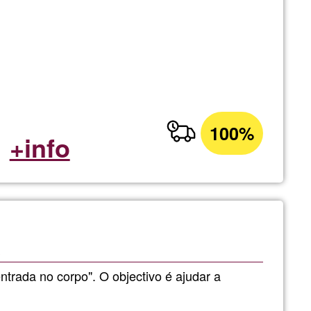
100%
+info
s
rada no corpo". O objectivo é ajudar a