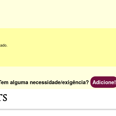
tado.
Tem alguma necessidade/exigência?
Adicione!
ts