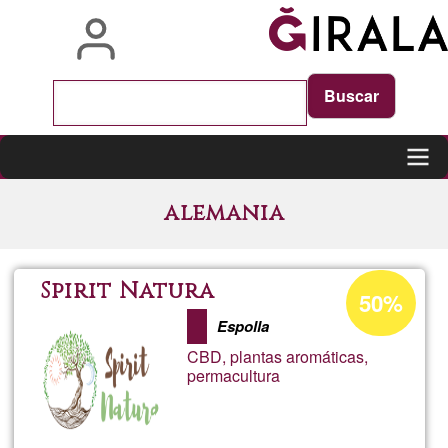
Skip
to
main
content
Main
alemania
navigation
Acceptance
Spirit Natura
50%
percentage
Espolla
of
CBD, plantas aromáticas,
Ğ1
permacultura