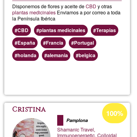
Disponemos de flores y aceite de
CBD
y otras
plantas medicinales
Enviamos a por correo a toda
la Península Ibérica
CBD
plantas medicinales
Terapias
España
Francia
Portugal
holanda
alemania
belgica
Read more
about
Spirit
Natur
Acceptance
Cristina
100%
percentage
Pamplona
of
Shamanic Travel,
Ğ1
Immunoenergetic, Colloidal