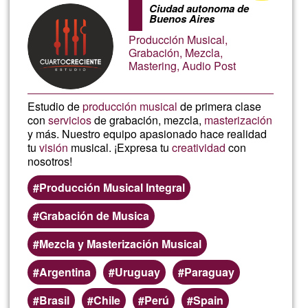
of
Ciudad autonoma de
Buenos Aires
Ğ1
Producción Musical,
Grabación, Mezcla,
Mastering, Audio Post
Estudio de
producción musical
de primera clase
con
servicios
de grabación, mezcla,
masterización
y más. Nuestro equipo apasionado hace realidad
tu
visión
musical. ¡Expresa tu
creatividad
con
nosotros!
Producción Musical Integral
Grabación de Musica
Mezcla y Masterización Musical
Argentina
Uruguay
Paraguay
Brasil
Chile
Perú
Spain