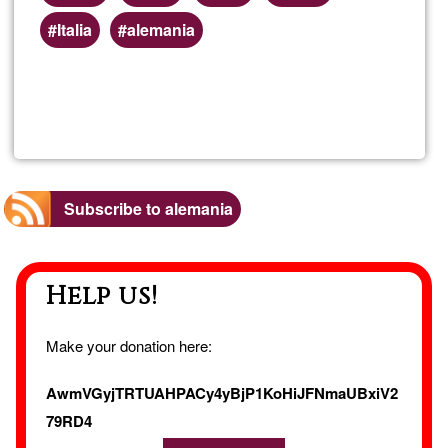
Italia
alemania
Read more
about
Prod
Music
Subscribe to alemania
Integ
Help us!
Make your donation here:
AwmVGyjTRTUAHPACy4yBjP1KoHiJFNmaUBxiV2
79RD4