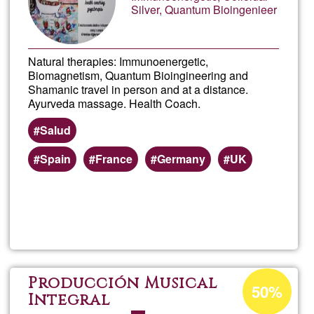
Silver, Quantum Bioingenieer
Natural therapies: Immunoenergetic,
Biomagnetism, Quantum Bioingineering and
Shamanic travel in person and at a distance.
Ayurveda massage. Health Coach.
Salud
Spain
France
Germany
UK
Read more
about
Crist
Acceptance
Producción Musical
50%
percentage
Integral