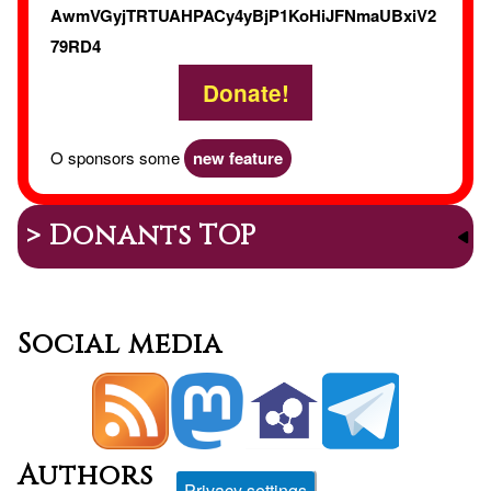
AwmVGyjTRTUAHPACy4yBjP1KoHiJFNmaUBxiV2
79RD4
Donate!
O sponsors some
new feature
> Donants TOP
Social media
Authors
Privacy settings