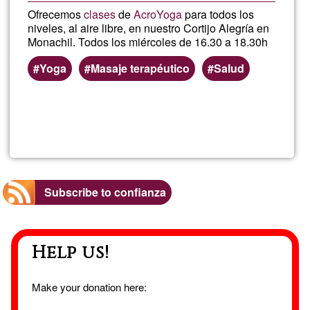
Ofrecemos
clases
de
AcroYoga
para todos los
niveles, al aire libre, en nuestro Cortijo Alegría en
Monachil. Todos los miércoles de 16.30 a 18.30h
Yoga
Masaje terapéutico
Salud
Read more
about
Clas
de
Subscribe to confianza
Acro
Help us!
Make your donation here: