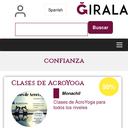
Skip
Spanish
to
main
content
Main
confianza
navigation
Acceptance
Clases de AcroYoga
50%
percentage
Monachil
of
Clases de AcroYoga para
Ğ1
todos los niveles