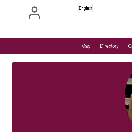
Skip
English
to
main
content
Main
Map
Directory
G
navigation