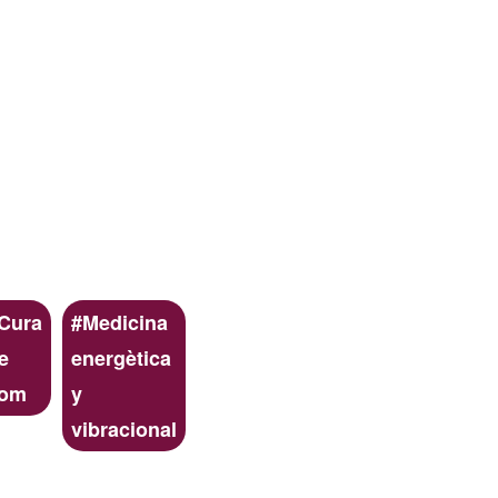
Cura
Medicina
e
energètica
om
y
vibracional