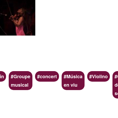
ín
Groupe
concert
Música
Violino
musical
en viu
d
s