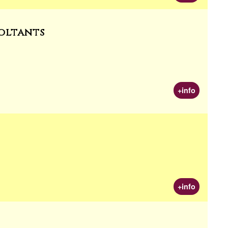
voltants
+info
+info