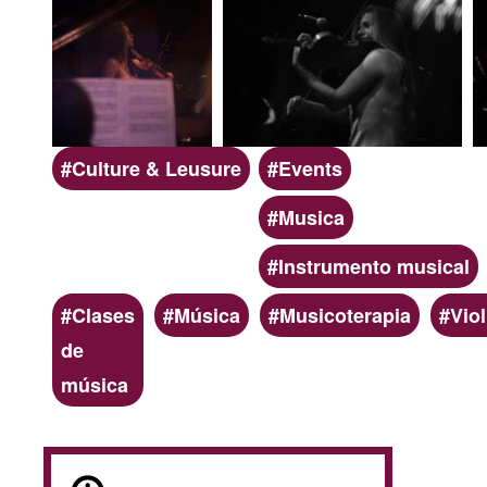
Scope
Categoria
Culture & Leusure
Events
Musica
Instrumento musical
Keywords
Clases
Música
Musicoterapia
Viol
de
música
Online