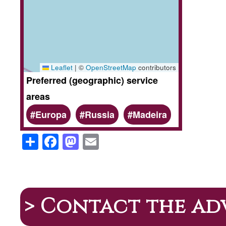
Leaflet
|
©
OpenStreetMap
contributors
Preferred (geographic) service
areas
Europa
Russia
Madeira
S
F
M
E
h
a
a
m
ar
c
st
ail
e
e
o
b
d
> Contact the ad
o
o