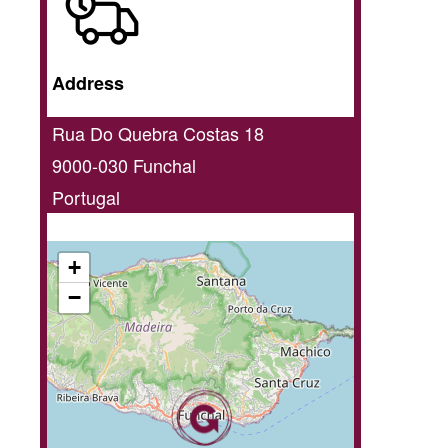
/
Home
Address
delivery
service
Rua Do Quebra Costas 18
9000-030
Funchal
Portugal
+
−