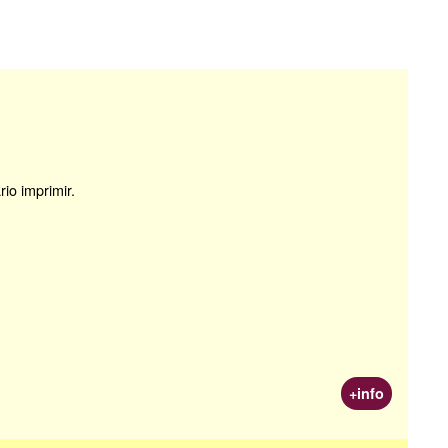
io imprimir.
+info