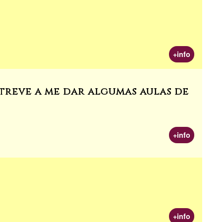
+info
treve a me dar algumas aulas de
+info
+info