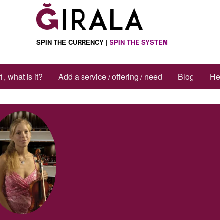
SPIN THE CURRENCY |
SPIN THE SYSTEM
1, what is it?
Add a service / offering / need
Blog
He