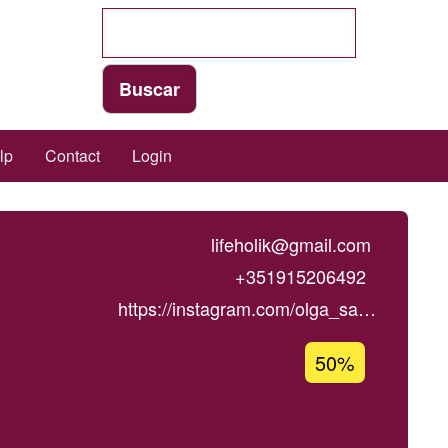
lp
Contact
Login
lifeholik@gmail.com
+351915206492
https://instagram.com/olga_sa…
Acceptance
50%
percentage
of
Ğ1