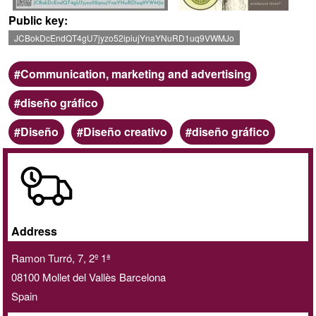
Public key
JCBokDcEndQT4gU7jyzo52ipiujYnaYNuRD1uq9VWMJo
Scope
Communication, marketing and advertising
Categoria
diseño gráfico
Keywords
Diseño
Diseño creativo
diseño gráfico
Online
/
Home
delivery
Address
service
Ramon Turró, 7, 2º 1ª
08100
Mollet del Vallès
Barcelona
Spain