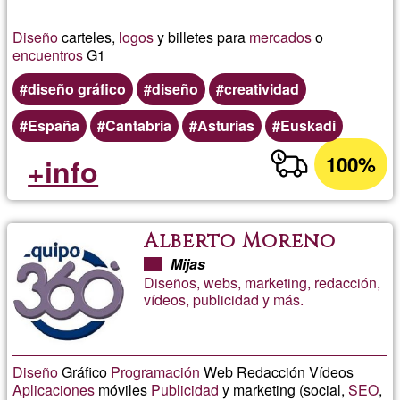
Diseño
carteles,
logos
y billetes para
mercados
o
encuentros
G1
diseño gráfico
diseño
creatividad
España
Cantabria
Asturias
Euskadi
100%
+info
Alberto Moreno
Mijas
Diseños, webs, marketing, redacción,
vídeos, publicidad y más.
Diseño
Gráfico
Programación
Web Redacción Vídeos
Aplicaciones
móviles
Publicidad
y marketing (social,
SEO
,