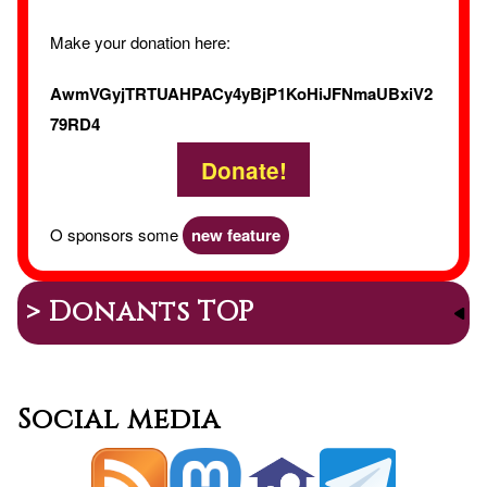
Make your donation here:
AwmVGyjTRTUAHPACy4yBjP1KoHiJFNmaUBxiV2
79RD4
Donate!
O sponsors some
new feature
> Donants TOP
Social media