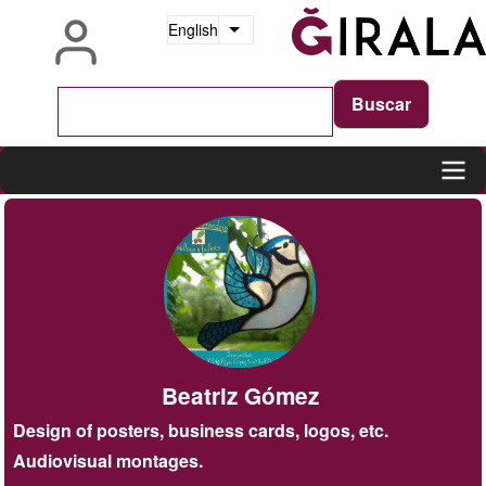
Skip
English
List additional actions
to
main
content
Main
navigation
Beatriz Gómez
Design of posters, business cards, logos, etc.
Audiovisual montages.