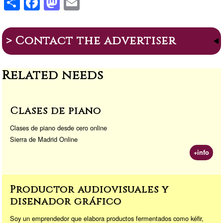
h
a
a
m
ar
c
st
ail
> Contact the advertiser
e
e
o
b
d
Related needs
o
o
o
n
k
Clases de piano
Clases de piano desde cero online
Sierra de Madrid Online
+info
Productor audiovisuales y
diseñador gráfico
Soy un emprendedor que elabora productos fermentados como kéfir,