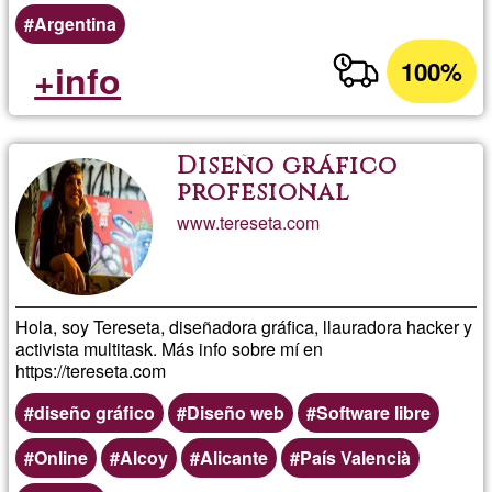
Argentina
100%
+info
Diseño gráfico
profesional
www.tereseta.com
Hola, soy Tereseta, diseñadora gráfica, llauradora hacker y
activista multitask. Más info sobre mí en
https://tereseta.com
diseño gráfico
Diseño web
Software libre
Online
Alcoy
Alicante
País Valencià