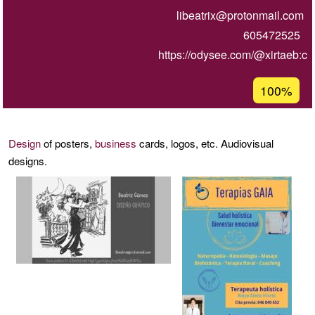
libeatrix@protonmail.com
605472525
https://odysee.com/@xirtaeb:c
Acceptanc
100%
percentage
of
Ğ1
Design
of posters,
business
cards, logos, etc. Audiovisual
designs.