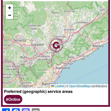
+
−
Leaflet
|
©
OpenStreetMap
contributors
Preferred (geographic) service areas
Online
S
F
M
E