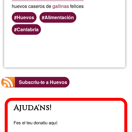
huevos caseros de
gallinas
felices
Huevos
Alimentación
Cantabria
Llegeix més
sob
BG
Subscriu-te a Huevos
Ajuda'ns!
Fes el teu donatiu aquí: