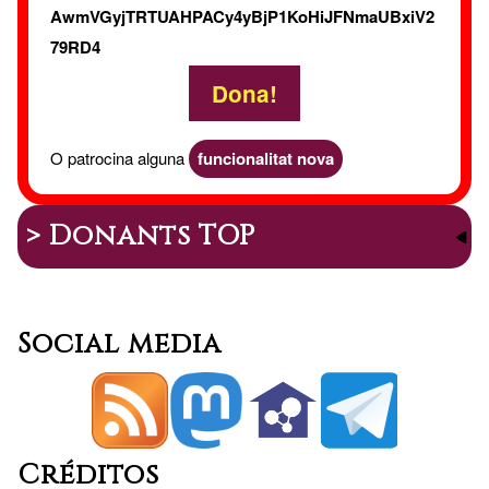
AwmVGyjTRTUAHPACy4yBjP1KoHiJFNmaUBxiV2
79RD4
Dona!
O patrocina alguna
funcionalitat nova
> Donants TOP
Social media
Créditos