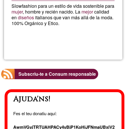
Slowfashion para un estilo de vida sostenible para
mujer
, hombre y recién nacido. La
mejor
calidad
en
diseños
italianos que van más allá de la moda.
100% Orgánico y Etico.
Llegeix més
sob
B.e
Qual
Subscriu-te a Consum responsable
Ajuda'ns!
Fes el teu donatiu aquí:
AwmVGyjTRTUAHPACy4yBjP1KoHiJFNmaUBxiV2