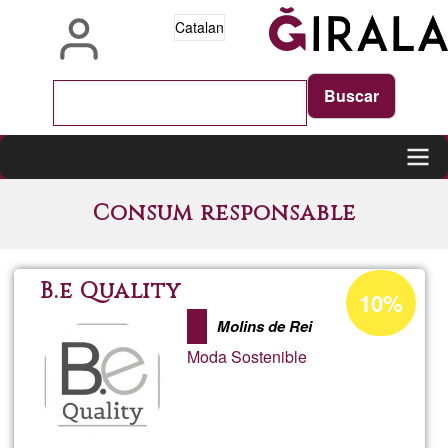
Vés
Catalan
al
contingut
Main
Consum responsable
navigation
Percentatge
B.e Quality
10%
d'acceptació
Molins de Rei
de
Moda Sostenible
G1